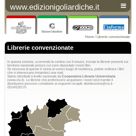
www.edizionigoliardiche.it
Home
/
Librerie convenzionate
Librerie convenzionate
In questa sezione, scorrendo la cartina con il mouse, trovate le librerie presenti sul
territorio nazionale presso cui sono depositati i nostri libri.
Se nessuna di queste è vicina al vostro luogo di residenza, potete ordinare i libri
che vi interessano inviandoci una mail.
Siamo distribuiti a livello nazionale da
Cooperativa Libraria Universitaria
(
www.clu.it
). Le librerie che preferissero acquistare i nostri testi tramite il
distributore possono contattarlo ai seguenti recapiti:
distribuzione@clu.it
-
0524/528170