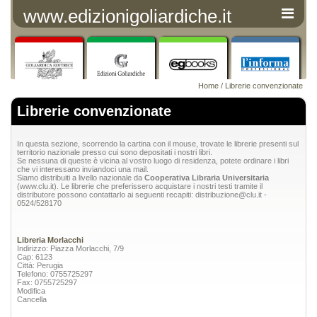
www.edizionigoliardiche.it
Home
/
Librerie convenzionate
Librerie convenzionate
In questa sezione, scorrendo la cartina con il mouse, trovate le librerie presenti sul
territorio nazionale presso cui sono depositati i nostri libri.
Se nessuna di queste è vicina al vostro luogo di residenza, potete ordinare i libri
che vi interessano inviandoci una mail.
Siamo distribuiti a livello nazionale da
Cooperativa Libraria Universitaria
(
www.clu.it
). Le librerie che preferissero acquistare i nostri testi tramite il
distributore possono contattarlo ai seguenti recapiti:
distribuzione@clu.it
-
0524/528170
Libreria Morlacchi
Indirizzo: Piazza Morlacchi, 7/9
Cap: 6123
Città: Perugia
Telefono: 0755725297
Fax: 0755725297
Modifica
Cancella