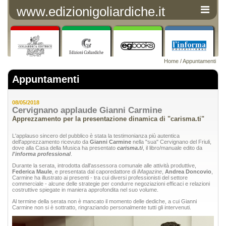
www.edizionigoliardiche.it
Home
/
Appuntamenti
Appuntamenti
08/05/2018
Cervignano applaude Gianni Carmine
Apprezzamento per la presentazione dinamica di "carisma.ti"
L'applauso sincero del pubblico è stata la testimonianza più autentica
dell'apprezzamento ricevuto da
Gianni Carmine
nella "sua" Cervignano del Friuli,
dove alla Casa della Musica ha presentato
carisma.ti
, il libro/manuale edito da
l'informa professional
.
Durante la serata, introdotta dall'assessora comunale alle attività produttive,
Federica Maule
, e presentata dal caporedattore di
iMagazine
,
Andrea Doncovio
,
Carmine ha illustrato ai presenti - tra cui diversi professionisti del settore
commerciale - alcune delle strategie per condurre negoziazioni efficaci e relazioni
costruttive spiegate in maniera approfondita nel suo volume.
Al termine della serata non è mancato il momento delle dediche, a cui Gianni
Carmine non si è sottratto, ringraziando personalmente tutti gli intervenuti.