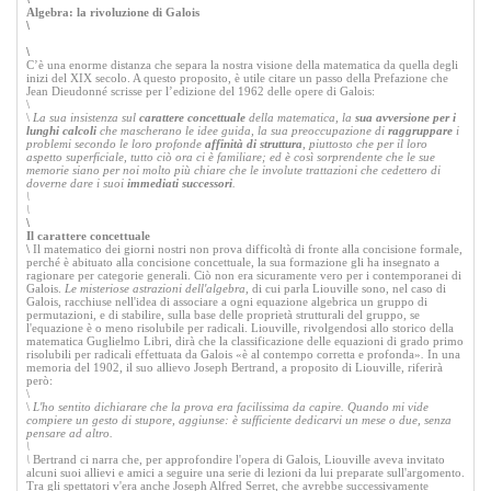
Algebra: la rivoluzione di Galois
\
\
C’è una enorme distanza che separa la nostra visione della matematica da quella degli
inizi del XIX secolo. A questo proposito, è utile citare un passo della Prefazione che
Jean Dieudonné scrisse per l’edizione del 1962 delle opere di Galois:
\
\
La sua insistenza sul
carattere concettuale
della matematica, la
sua avversione per i
lunghi calcoli
che mascherano le idee guida, la sua preoccupazione di
raggruppare
i
problemi secondo le loro profonde
affinità di struttura
, piuttosto che per il loro
aspetto superficiale, tutto ciò ora ci è familiare; ed è così sorprendente che le sue
memorie siano per noi molto più chiare che le involute trattazioni che cedettero di
doverne dare i suoi
immediati successori
.
\
\
\
Il carattere concettuale
\
Il matematico dei giorni nostri non prova difficoltà di fronte alla concisione formale,
perché è abituato alla concisione concettuale, la sua formazione gli ha insegnato a
ragionare per categorie generali. Ciò non era sicuramente vero per i contemporanei di
Galois.
Le misteriose astrazioni dell'algebra,
di cui parla Liouville sono, nel caso di
Galois, racchiuse nell'idea di associare a ogni equazione algebrica un gruppo di
permutazioni, e di stabilire, sulla base delle proprietà strutturali del gruppo, se
l'equazione è o meno risolubile per radicali. Liouville, rivolgendosi allo storico della
matematica Guglielmo Libri, dirà che la classificazione delle equazioni di grado primo
risolubili per radicali effettuata da Galois «è al contempo corretta e profonda»
.
In una
memoria del 1902, il suo allievo Joseph Bertrand, a proposito di Liouville, riferirà
però:
\
\
L'ho sentito dichiarare che la prova era facilissima da capire. Quando mi vide
compiere un gesto di stupore, aggiunse: è sufficiente dedicarvi un mese o due, senza
pensare ad altro.
\
\
Bertrand ci narra che, per approfondire l'opera di Galois, Liouville aveva invitato
alcuni suoi allievi e amici a seguire una serie di lezioni da lui preparate sull'argomento.
Tra gli spettatori v'era anche Joseph Alfred Serret, che avrebbe successivamente