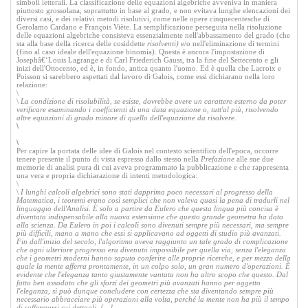
simboli letterali. La classificazione delle equazioni algebriche avveniva in maniera
piuttosto grossolana, soprattutto in base al grado, e non evitava lunghe elencazioni dei
diversi casi, e dei relativi metodi risolutivi, come nelle opere cinquecentesche di
Gerolamo Cardano e François Viète. La semplificazione perseguita nella risoluzione
delle equazioni algebriche consisteva essenzialmente nell'abbassamento del grado (che
sta alla base della ricerca delle cosiddette
risolventi)
e/o nell'eliminazione di termini
(fino al caso ideale dell'equazione binomia). Questa è ancora l'impostazione di
Josephâ€‘Louis Lagrange e di Carl Friederich Gauss, tra la fine del Settecento e gli
inizi dell'Ottocento, ed è, in fondo, antica quanto l'uomo. Ed è quella che Lacroix e
Poisson si sarebbero aspettati dal lavoro di Galois, come essi dichiarano nella loro
relazione:
\
\
La condizione di risolubilità, se esiste, dovrebbe avere un carattere esterno da poter
verificare esaminando i coefficienti di una data equazione o, tutt'al più, risolvendo
altre equazioni di grado minore di quello dell'equazione da risolvere.
\
\
Per capire la portata delle idee di Galois nel contesto scientifico dell'epoca, occorre
tenere presente il punto di vista espresso dallo stesso nella
Prefazione
alle sue due
memorie di analisi pura di cui aveva programmato la pubblicazione e che rappresenta
una vera e propria dichiarazione di intenti metodologica:
\
\
I lunghi calcoli algebrici sono stati dapprima poco necessari al progresso della
Matematica, i teoremi erano così semplici che non valeva quasi la pena di tradurli nel
linguaggio dell'Analisi. È solo a partire da Eulero che questa lingua più concisa è
diventata indispensabile alla nuova estensione che questo grande geometra ha dato
alla scienza. Da Eulero in poi i calcoli sono divenuti sempre più necessari, ma sempre
più difficili, mano a mano che essi si applicavano ad oggetti di studio più avanzati.
Fin dall'inizio del secolo, l'algoritmo aveva raggiunto un tale grado di complicazione
che ogni ulteriore progresso era divenuto impossibile per quella via, senza l'eleganza
che i geometri moderni hanno saputo conferire alle proprie ricerche, e per mezzo della
quale la mente afferra prontamente, in un colpo solo, un gran numero d'operazioni. È
evidente che l'eleganza tanto giustamente vantata non ha altro scopo che questo. Dal
fatto ben assodato che gli sforzi dei geometri più avanzati hanno per oggetto
l'eleganza, si può dunque concludere con certezza che sta diventando sempre più
necessario abbracciare più operazioni alla volta, perché la mente non ha più il tempo
di soffermarsi sui dettagli. […]