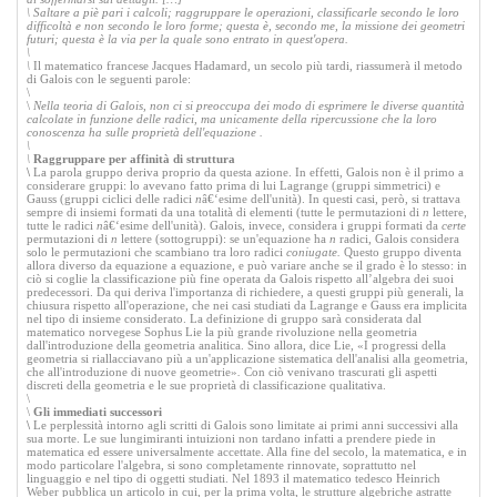
\
Saltare a piè pari i calcoli; raggruppare le operazioni, classificarle secondo le loro
difficoltà e non secondo le loro forme; questa è, secondo me, la missione dei geometri
futuri; questa è la via per la quale sono entrato in quest'opera.
\
\
Il matematico francese Jacques Hadamard, un secolo più tardi, riassumerà il metodo
di Galois con le seguenti parole:
\
\
Nella teoria di Galois, non ci si preoccupa dei modo di esprimere le diverse quantità
calcolate in funzione delle radici, ma unicamente della ripercussione che la loro
conoscenza ha sulle proprietà dell'equazione .
\
\
Raggruppare per affinità di struttura
\
La parola gruppo deriva proprio da questa azione. In effetti, Galois non è il primo a
considerare gruppi: lo avevano fatto prima di lui Lagrange (gruppi simmetrici) e
Gauss (gruppi ciclici delle radici
n
â€‘esime dell'unità). In questi casi, però, si trattava
sempre di insiemi formati da una totalità di elementi (tutte le permutazioni di
n
lettere,
tutte le radici
n
â€‘esime dell'unità). Galois, invece, considera i gruppi formati da
certe
permutazioni di
n
lettere (sottogruppi): se un'equazione ha
n
radici, Galois considera
solo le permutazioni che scambiano tra loro radici
coniugate.
Questo gruppo diventa
allora diverso da equazione a equazione, e può variare anche se il grado è lo stesso: in
ciò si coglie la classificazione più fine operata da Galois rispetto all’algebra dei suoi
predecessori. Da qui deriva l'importanza di richiedere, a questi gruppi più generali, la
chiusura rispetto all'operazione, che nei casi studiati da Lagrange e Gauss era implicita
nel tipo di insieme considerato. La definizione di gruppo sarà considerata dal
matematico norvegese Sophus Lie la più grande rivoluzione nella geometria
dall'introduzione della geometria analitica. Sino allora, dice Lie, «I progressi della
geometria si riallacciavano più a un'applicazione sistematica dell'analisi alla geometria,
che all'introduzione di nuove geometrie»
.
Con ciò venivano trascurati gli aspetti
discreti della geometria e le sue proprietà di classificazione qualitativa.
\
\
Gli immediati successori
\
Le perplessità intorno agli scritti di Galois sono limitate ai primi anni successivi alla
sua morte. Le sue lungimiranti intuizioni non tardano infatti a prendere piede in
matematica ed essere universalmente accettate. Alla fine del secolo, la matematica, e in
modo particolare l'algebra, si sono completamente rinnovate, soprattutto nel
linguaggio e nel tipo di oggetti studiati. Nel 1893 il matematico tedesco Heinrich
Weber pubblica un articolo in cui, per la prima volta, le strutture algebriche astratte