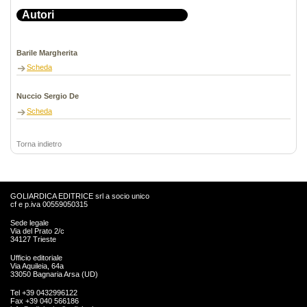
Autori
Barile Margherita
Scheda
Nuccio Sergio De
Scheda
Torna indietro
GOLIARDICA EDITRICE srl a socio unico
cf e p.iva 00559050315
Sede legale
Via del Prato 2/c
34127 Trieste
Ufficio editoriale
Via Aquileia, 64a
33050 Bagnaria Arsa (UD)
Tel +39 0432996122
Fax +39 040 566186