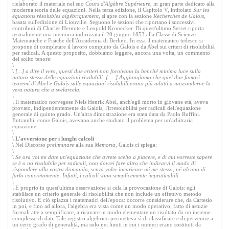
rielaborato il materiale nel suo
Cours d'Algèbre Supérieure,
in gran parte dedicato alla
moderna teoria delle equazioni. Nella terza edizione, il Capitolo V, intitolato
Sur les
équations résolubles algébriquement,
si apre con la sezione
Recherches de Galois,
basata sull'edizione di Liouville. Seguono le sezioni che riportano i successivi
contributi di Charles Hermite e Leopold Kronecker. Di quest'ultimo Serret riporta
testualmente una memoria indirizzata il 20 giugno 1853 alla Classe di Scienze
Matematiche e Fisiche dell'Accademia di Berlino. In essa il matematico tedesco si
propone di completare il lavoro compiuto da Galois e da Abel sui criteri di risolubilità
per radicali. A questo proposito, dobbiamo leggere, ancora una volta, un commento
del solito tenore:
\
\
[...] a dire il vero, questi due criteri non fornivano la benché minima luce sulla
natura stessa delle equazioni risolubili. [ ... ] Aggiungiamo che quei due famosi
teoremi di Abel e Galois sulle equazioni risolubili erano più adatti a nasconderne la
vera natura che a svelarcela.
\
\
Il matematico norvegese Niels Henrik Abel, anch'egli morto in giovane età, aveva
provato, indipendentemente da Galois, l'irresolubilità per radicali dell'equazione
generale di quinto grado. Un'altra dimostrazione era stata data da Paolo Ruffini.
Entrambi, come Galois, avevano anche studiato il problema per un'arbitraria
equazione.
\
\
L'avversione per i lunghi calcoli
\
Nel Discorso
preliminare
alla sua
Memoria,
Galois ci spiega:
\
\
Se ora voi mi date un'equazione che avrete scelto a piacere, e di cui vorreste sapere
se è o no risolubile per radicali, non dovrei fare altro che indicarvi il modo di
rispondere alla vostra domanda, senza voler incaricare né me stesso, né alcuno di
farlo concretamente. Infatti, i calcoli sono semplicemente impraticabili.
\
\
E proprio in quest'ultima osservazione si cela la provocazione di Galois: egli
stabilisce un criterio generale di risolubilità che non include un effettivo metodo
risolutivo. E ciò spiazza i matematici dell'epoca: occorre considerare che, da Cartesio
in poi, e fino ad allora, l'algebra era vista come un modo operativo, fatto di astuzie
formali atte a semplificare, a ricavare in modo elementare un risultato da un insieme
complesso di dati. Tale registro algebrico permetteva sì di classificare e di pervenire a
un certo grado di generalità, ma solo nei limiti in cui i numeri erano sostituiti da