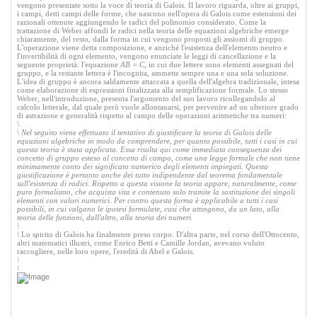
vengono presentate sotto la voce di teoria di Galois. Il lavoro riguarda, oltre ai gruppi,
i campi, detti campi delle forme, che nascono nell'opera di Galois come estensioni dei
razionali ottenute aggiungendo le radici del polinomio considerato. Come la
trattazione di Weber affondi le radici nella teoria delle equazioni algebriche emerge
chiaramente, del resto, dalla forma in cui vengono proposti gli assiomi di gruppo.
L'operazione viene detta composizione, e anziché l'esistenza dell'elemento neutro e
l'invertibilità di ogni elemento, vengono enunciate le leggi di cancellazione e la
seguente proprietà: l'equazione
AB = C
, in cui due lettere sono elementi assegnati del
gruppo, e la restante lettera è l'incognita, ammette sempre una e una sola soluzione.
L'idea di gruppo è ancora saldamente attaccata a quella dell'algebra tradizionale, intesa
come elaborazione di espressioni finalizzata alla semplificazione formale. Lo stesso
Weber, nell'introduzione, presenta l'argomento del suo lavoro ricollegandolo al
calcolo letterale, dal quale però vuole allontanarsi, per pervenire ad un ulteriore grado
di astrazione e generalità rispetto al campo delle operazioni aritmetiche tra numeri:
\
\
Nel seguito viene effettuato il tentativo di giustificare la teoria di Galois delle
equazioni algebriche in modo da comprendere, per quanto possibile, tutti i casi in cui
questa teoria è stata applicata. Essa risulta qui come immediata conseguenza dei
concetto di gruppo esteso al concetto di campo, come una legge formale che non tiene
minimamente conto dei significato numerico degli elementi impiegati. Questa
giustificazione è pertanto anche dei tutto indipendente dal teorema fondamentale
sull'esistenza di radici. Rispetto a questa visione la teoria appare, naturalmente, come
puro formalismo, che acquista vita e contenuto solo tramite la sostituzione dei singoli
elementi con valori numerici. Per contro questa forma è applicabile a tutti i casi
possibili, in cui valgano le ipotesi formulate, casi che attingono, da un lato, alla
teoria delle funzioni, dall'altro, alla teoria dei numeri.
\
\
Lo spirito di Galois ha finalmente preso corpo. D'altra parte, nel corso dell'Ottocento,
altri matematici illustri, come Enrico Betti e Camille Jordan, avevano voluto
raccogliere, nelle loro opere, l'eredità di Abel e Galois.
\
\