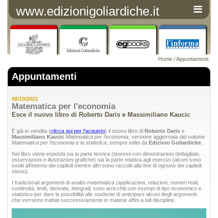
www.edizionigoliardiche.it
Home
/
Appuntamenti
Appuntamenti
08/10/2021
Matematica per l'economia
Esce il nuovo libro di Roberto Daris e Massimiliano Kaucic
È già in vendita (
clicca qui per l’acquisto
) il nuovo libro di
Roberto Daris
e
Massimiliano Kaucic
Matematica per l’economia
, versione aggiornata del volume
Matematica per l’economia e la statistica
, sempre edito da
Edizioni Goliardiche
.
Nel libro viene esposta sia la parte teorica (teoremi con dimostrazioni dettagliate,
osservazioni e illustrazioni grafiche) sia la parte relativa agli esercizi (alcuni sono
svolti all’interno dei capitoli mentre altri sono raccolti alla fine di ognuno dei capitoli
stessi).
I tradizionali argomenti di analisi matematica (applicazioni, relazioni, numeri reali,
continuità, limiti, derivate, integrali) sono arricchiti con esempi di tipo economico e
statistico per dare la possibilità allo studente di anticipare alcuni degli argomenti
che verranno trattati successivamente in materie affini a tali discipline.