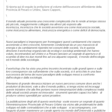
\
Si riporta qui di seguito la prefazione al volume dell'Assessore all'Ambiente della
Provincia di Pesaro e Urbino, Sauro Capponi.
\
Il mondo attuale presenta una crescente complessità che lo rende al tempo stesso
più piccolo, maggiormente collegato ma altresì più esposto alla
incertezza, incertezza che le società avvertono ora come insicurezza sociale,
come insicurezza alimentare, insicurezza energetica o come deficit di democrazia.
\
Nuovi paradigmi si impongono per fronteggiare questi cambiamenti che stanno
avvenendo a ritmi crescenti, fortemente condizionati da un uso massiccio di
energia e da cambiamenti repentini nei costumi delle società. Va in questa
direzione il workshop organizzato da ecologi e sociologi ambientali che hanno
voluto, incontrandosi ad Urbino e a Pesaro lanciare un segnale di apertura e di
scambio di idee tra due mondi fino ad ora alquanto separati, il mondo dell’ecologia
ed il mondo della sociologia.
\
Il workshop che ha visto una primo incontro incentrato sulle grandi opere e sulle
loro conseguenze sia sull’ambiente che sulla società, si è arricchito in una fase
successiva del tema dei nuovi paradigmi dello sviluppo messi a confronto
dall’ecologia e dalla sociologia.
\
Riteniamo di grande rilevanza iniziare un nuovo percorso comune dove anche i
produttori di decisioni, vale a dire il mondo politico, si tenga vicino ed incoraggi
queste iniziative che alla fine portano nuove interpretazioni della complessa realtà
delle attuali società umane ed innovativi strumenti operativi capaci tra l’altro di
produrre sintesi spendibili per azioni proattive.
\
La pubblicazione degli atti di questo workshop vuole essere un segnale di quanto
l’Amministrazione Provinciale di Pesaro Urbino sia vicino alle problematiche dello
sviluppo ed dalle contraddizioni che a tale sviluppo si accompagnano, con
l’augurio di poter mantenere un canale aperto tra mondo dell’Università e pubbliche