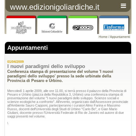
www.edizionigoliardiche.it
Home
/
Appuntamenti
Appuntamenti
01/04/2009
I nuovi paradigmi dello sviluppo
Conferenza stampa di presentazione del volume 'I nuovi
paradigmi dello sviluppo' presso la sede urbinate della
Provincia di Pesaro e Urbino.
Mercoledì 1 aprile 2009, alle ore 11.00, si terrà presso il palazzo della Provincia di
Pesaro e Urbino (piazza della Repubblica 3, Urbino) una conferenza stampa di
presentazione del volume "I nuovi paradigmi dello sviluppo. Scienze sociali e
scienze ecologiche a confronto". All'evento, organizzato dall'Assessore provinciale
all'Ambiente Sauro Capponi, parteciperanno i curatori Almo Farina e Massimo
Russo, docenti dell'Università degli Studi di Urbino "Carlo Bo", e Gian Mario
Giuliani, docente presso l'Università Federale di Rio de Janeiro ed autore di due
saggi presenti nel volume.
\