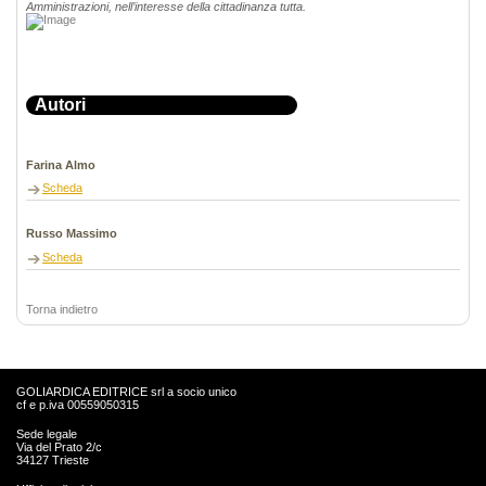
Amministrazioni, nell’interesse della cittadinanza tutta.
Autori
Farina Almo
Scheda
Russo Massimo
Scheda
Torna indietro
GOLIARDICA EDITRICE srl a socio unico
cf e p.iva 00559050315
Sede legale
Via del Prato 2/c
34127 Trieste