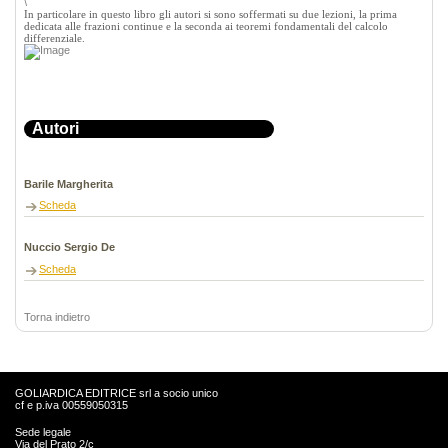
\
In particolare in questo libro gli autori si sono soffermati su due lezioni, la prima
dedicata alle frazioni continue e la seconda ai teoremi fondamentali del calcolo
differenziale.
Autori
Barile Margherita
Scheda
Nuccio Sergio De
Scheda
Torna indietro
GOLIARDICA EDITRICE srl a socio unico
cf e p.iva 00559050315
Sede legale
Via del Prato 2/c