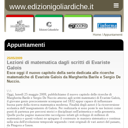
www.edizionigoliardiche.it
Home
/
Appuntamenti
Appuntamenti
25/05/2009
Lezioni di matematica dagli scritti di Evariste
Galois
Esce oggi il nuovo capitolo della serie dedicata alle ricerche
matematiche di Evariste Galois da Margherita Barile e Sergio De
Nuccio.
\
\
\
Oggi, lunedì 25 maggio 2009, pubblichiamo il nuovo capitolo delle ricerche di
Margherita Barile e Sergio De Nuccio attorno agli scritti matematici di Evariste Galois,
il giovane genio precocemente scomparso nel 1832 eppur capace di influenzare
buona parte della ricerca matematica moderna. Finalità degli autori è la riconversione
scolastica dell’insegnamento di Galois. Per realizzarla si sono poste le sue lezioni come
punti di partenza per percorsi storici e disciplinari nell'aritmetica e nella geometria.
Quelle poche pagine manoscritte raccolgono infatti gli sviluppi di millenni di
matematica e questi volumi ne spiegano il contenuto in maniera sistematica e continua
sulla scia dell'evoluzione temporale seguendo i testi originali di vari autori del passato,
da Pitagora a Gauss.