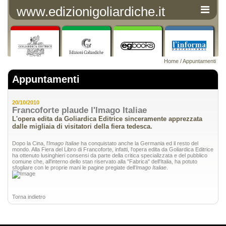
www.edizionigoliardiche.it
Home
/
Appuntamenti
Appuntamenti
20/10/2010
Francoforte plaude l'Imago Italiae
L'opera edita da Goliardica Editrice sinceramente apprezzata
dalle migliaia di visitatori della fiera tedesca.
Dopo la Cina, l'
Imago Italiae
ha conquistato anche la Germania ed il resto del
mondo. Alla Fiera del Libro di Francoforte, infatti, l'opera edita da Goliardica Editrice
ha ottenuto lusinghieri consensi da parte della critica specializzata e del pubblico
comune che, all'interno dello stan riservato alla "Fabrica" dell'Italia, ha potuto
sfogliare con le proprie mani le pagine pregiate dell'
Imago Italiae
.
Torna indietro