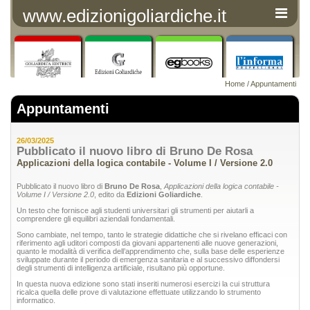
www.edizionigoliardiche.it
Home
/
Appuntamenti
Appuntamenti
26/03/2025
Pubblicato il nuovo libro di Bruno De Rosa
Applicazioni della logica contabile - Volume I / Versione 2.0
Pubblicato il nuovo libro di
Bruno De Rosa
,
Applicazioni della logica contabile -
Volume I / Versione 2.0
, edito da
Edizioni Goliardiche
.
Un testo che fornisce agli studenti universitari gli strumenti per aiutarli a
comprendere gli equilibri aziendali fondamentali.
Sono cambiate, nel tempo, tanto le strategie didattiche che si rivelano efficaci con
riferimento agli uditori composti da giovani appartenenti alle nuove generazioni,
quanto le modalità di verifica dell’apprendimento che, sulla base delle esperienze
sviluppate durante il periodo di emergenza sanitaria e al successivo diffondersi
degli strumenti di intelligenza artificiale, risultano più opportune.
In questa nuova edizione sono stati inseriti numerosi esercizi la cui struttura
ricalca quella delle prove di valutazione effettuate utilizzando lo strumento
informatico.