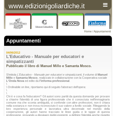
www.edizionigoliardiche.it
Home
/
Appuntamenti
Appuntamenti
04/06/2012
L'Educativo - Manuale per educatori e
simpatizzanti
Pubblicato il libro di Manuel Millo e Samanta Mosco.
S'intitola
L'Educativo - Manuale per educatori e simpatizzanti
, il volume di
Manuel
Millo
e
Samanta Mosco
, realizzato in collaborazione con la Cooperativa sociale
L'Onda Nova
ed edito da
l'informa professional
.
\
\ Ordinabile on line, riportiamo qui di seguito l'abstract dell'opera:
\
\
Chi è e cosa fa l'educatore? Gli autori sono partiti da questa domanda per provare
a chiarire l'identità di una figura professionale che è conosciuta nell'immaginario
comune ma che sconta ambiguità, si confonde con altre professioni, non è chiara
nella sostanza e non trova riconosciuto il suo valore a livello sociale. Rileggendo la
loro esperienza personale e lavorativa ultra decennale nel mondo della
cooperazione, gli autori hanno tracciato le linee guida e le tappe di questa
professione, provando a dissipare dubbi esistenti, a definire l'identità anche rispetto