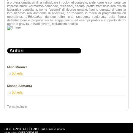
a professionalità simili, a individuare il ruolo nel contesto, a elencare le competenze
imprescindibili. Attraverso domande, riflessioni, esempi pratici tratti dalla loro attività
lavorativa quotidiana, come "gestori" di risorse umane, hanno cercato di dare la
loro risposta alla domanda di apertura, corredando la teoria di pragmatismo ed
operatività.
L'Educativo
dunque offre una rassegna ragionata sulla figura
dell'educatore e propone anche suggerimenti ed esempi pratici a supporto di chi
opera o gravita, a livelli diversi, nell'ambito sociale.
Autori
Millo Manuel
Scheda
Mosco Samanta
Scheda
Torna indietro
GOLIARDICA EDITRICE srl a socio unico
cf e p.iva 00559050315