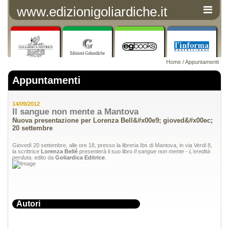
www.edizionigoliardiche.it
Home
/
Appuntamenti
Appuntamenti
14/09/2012
Il sangue non mente a Mantova
Nuova presentazione per Lorenza Bell&#x00e9; gioved&#x00ec;
20 settembre
Giovedì 20 settembre, alle ore 18, presso la libreria Ibs di Mantova, in via Verdi 8,
la scrittrice
Lorenza Bellé
presenterà il suo libro
Il sangue non mente - L'eredità
perduta
, edito da
Goliardica Editrice
.
Autori