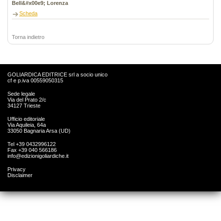
Bell&#x00e9; Lorenza
Scheda
Torna indietro
GOLIARDICA EDITRICE srl a socio unico
cf e p.iva 00559050315
Sede legale
Via del Prato 2/c
34127 Trieste
Ufficio editoriale
Via Aquileia, 64a
33050 Bagnaria Arsa (UD)
Tel +39 0432996122
Fax +39 040 566186
info@edizionigoliardiche.it
Privacy
Disclaimer