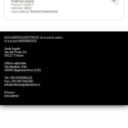
Giallongo Angela
Prezzo: 19,00 €
edizione:
2012
casa editrice:
Edizioni Goliardiche
GOLIARDICA EDITRICE srl a socio unico
cf e p.iva 00559050315
Sede legale
Via del Prato 2/c
34127 Trieste
Ufficio editoriale
Via Aquileia, 64a
33050 Bagnaria Arsa (UD)
Tel +39 0432996122
Fax +39 040 566186
info@edizionigoliardiche.it
Privacy
Disclaimer