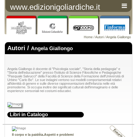
www.edizionigoliardiche.it
Home
/
Autori
/ Angela Giallongo
Autori /
Angela Giallongo
Angela Giallongo è docente di "Psicologia sociale", "Storia della pedagogia" e
"Storia dell'educazione" presso l'Istituto di Scienze Filosofiche e Pedagogiche
"Pasquale Salvucci" della Facoltà di Scienze della Formazione dell'Università di
Urbino "Carlo Bo". Le sue indagini vertono sui modelli comportamentali relativi
all'identità di genere e sulle diverse rappresentazioni dell'infanzia nelle età
premoderne. Si occupa inoltre dei significati culturali dell'immaginario e delle
esperienze sensoriali nei costumi educativi.
Libri in Catalogo
Il corpo e la paidéia.Aspetti e problemi