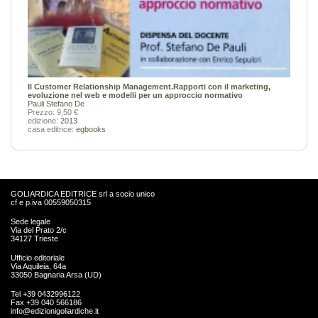
Il Customer Relationship Management.Rapporti con il marketing,
evoluzione nel web e modelli per un approccio normativo
Pauli Stefano De
Prezzo: 9,50 €
edizione:
2013
casa editrice:
egbooks
GOLIARDICA EDITRICE srl a socio unico
cf e p.iva 00559050315
Sede legale
Via del Prato 2/c
34127 Trieste
Ufficio editoriale
Via Aquileia, 64a
33050 Bagnaria Arsa (UD)
Tel +39 0432996122
Fax +39 040 566186
info@edizionigoliardiche.it