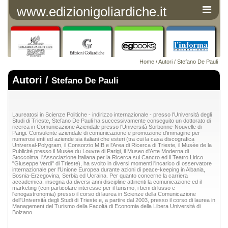
www.edizionigoliardiche.it
Home
/
Autori
/ Stefano De Pauli
Autori /
Stefano De Pauli
Laureatosi in Scienze Politiche - indirizzo internazionale - presso l'Università degli
Studi di Trieste, Stefano De Pauli ha successivamente conseguito un dottorato di
ricerca in Comunicazione Aziendale presso l'Università Sorbonne-Nouvelle di
Parigi. Consulente aziendale di comunicazione e promozione d'immagine per
numerosi enti ed aziende sia italiani che esteri (tra cui la casa discografica
Universal-Polygram, il Consorzio MIB e l'Area di Ricerca di Trieste, il Musèe de la
Publicitè presso il Musèe du Louvre di Parigi, il Museo d'Arte Moderna di
Stoccolma, l'Associazione Italiana per la Ricerca sul Cancro ed il Teatro Lirico
"Giuseppe Verdi" di Trieste), ha svolto in diversi momenti l'incarico di osservatore
internazionale per l'Unione Europea durante azioni di peace-keeping in Albania,
Bosnia-Erzegovina, Serbia ed Ucraina. Per quanto concerne la carriera
accademica, insegna da diversi anni discipline attinenti la comunicazione ed il
marketing (con particolare interesse per il turismo, i beni di lusso e
l'enogastronomia) presso il corso di laurea in Scienze della Comunicazione
dell'Università degli Studi di Trieste e, a partire dal 2003, presso il corso di laurea in
Management del Turismo della Facoltà di Economia della Libera Università di
Bolzano.