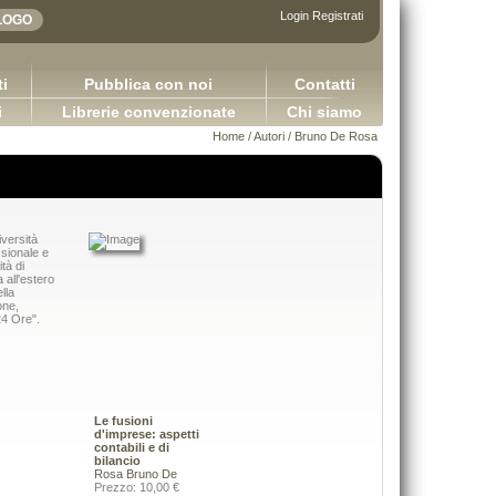
Login
Registrati
i
Pubblica con noi
Contatti
i
Librerie convenzionate
Chi siamo
Home
/
Autori
/ Bruno De Rosa
versità
sionale e
tà di
 all'estero
lla
one,
24 Ore".
Le fusioni
d'imprese: aspetti
contabili e di
bilancio
Adhesives in the furniture industry
Rosa Bruno De
Applicazioni della logica contabile - Volum
Bulian Franco
Prezzo: 10,00 €
2.0
65,00 €