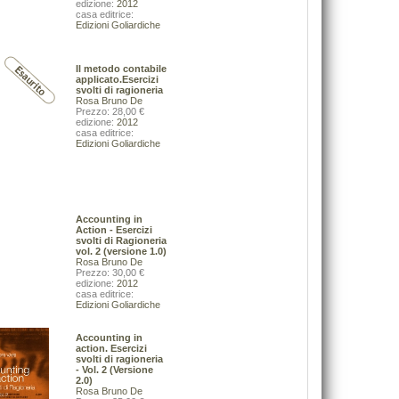
edizione:
2012
De Rosa Bruno
casa editrice:
42,00 €
Edizioni Goliardiche
VAI ALLA SCHEDA
VAI ALLA SCHEDA
Il metodo contabile
applicato.Esercizi
svolti di ragioneria
Rosa Bruno De
Prezzo: 28,00 €
edizione:
2012
casa editrice:
Edizioni Goliardiche
Strategie, processi e modelli decisionali per la
Guide alla flora - I.Grado (GO), Magre
gestione dell'ambiente
(PN), Ampezzo - Sauris (UD), Monte C
Nimis Pier Luigi Martellos Stef
32,00 €
45,00 €
VAI ALLA SCHEDA
VAI ALLA SCHEDA
Accounting in
Action - Esercizi
svolti di Ragioneria
vol. 2 (versione 1.0)
Rosa Bruno De
Prezzo: 30,00 €
edizione:
2012
casa editrice:
Edizioni Goliardiche
Accounting in
action. Esercizi
svolti di ragioneria
- Vol. 2 (Versione
2.0)
Rosa Bruno De