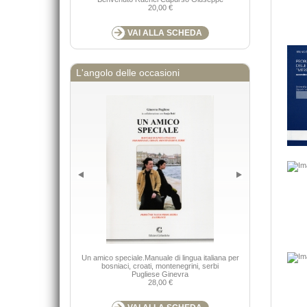
20,00 €
VAI ALLA SCHEDA
L'angolo delle occasioni
Un amico speciale.Manuale di lingua italiana per
Guide alla flor
bosniaci, croati, montenegrini, serbi
Flambro (UD), L
Pugliese Ginevra
28,00 €
Nimis P