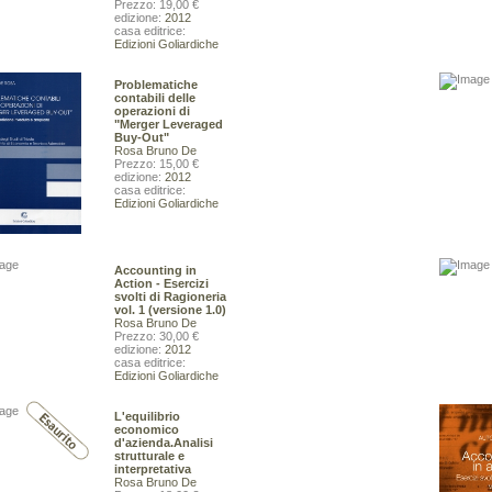
39,00 €
Prezzo: 19,00 €
40,00 €
edizione:
2012
casa editrice:
VAI ALLA SCHEDA
Edizioni Goliardiche
VAI ALLA SCHEDA
Problematiche
contabili delle
operazioni di
"Merger Leveraged
Buy-Out"
Rosa Bruno De
Prezzo: 15,00 €
edizione:
2012
casa editrice:
Edizioni Goliardiche
Accounting in
Action - Esercizi
svolti di Ragioneria
vol. 1 (versione 1.0)
Rosa Bruno De
Prezzo: 30,00 €
edizione:
2012
casa editrice:
Edizioni Goliardiche
L'equilibrio
a - II.Pordenone (PN), Risorgive di
Keys to the lichens.1. Terricolous species
economico
aghi di Fusine (UD), Monte Matajur
Nimis Pier Luigi Martellos Stefano
d'azienda.Analisi
(UD)
45,00 €
strutturale e
ier Luigi Martellos Stefano
interpretativa
45,00 €
Rosa Bruno De
VAI ALLA SCHEDA