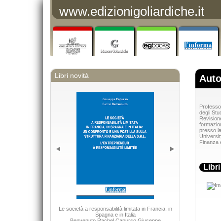
www.edizionigoliardiche.it
Libri novità
Auto
Professor
degli Stu
Revisione
formazion
presso l
Universit
Finanza e
Libr
Le società a responsabilità limitata in Francia, in
DIRITTO 
Spagna e in Italia
Capurso Giu
Benvenuto Rachel Capurso Giuseppe