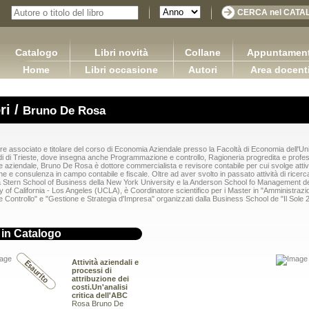
Catalogo
Libri novità
Collane
Appuntament
Home
Libri occasione
Autori
Area docent
ri /
Bruno De Rosa
e associato e titolare del corso di Economia Aziendale presso la Facoltà di Economia dell'Uni
di di Trieste, dove insegna anche Programmazione e controllo, Ragioneria progredita e profes
 aziendale, Bruno De Rosa è dottore commercialista e revisore contabile per cui svolge attivi
e e consulenza in campo contabile e fiscale. Oltre ad aver svolto in passato attività di ricerca
a Stern School of Business della New York University e la Anderson School fo Management de
y of California - Los Angeles (UCLA), è Coordinatore scientifico per i Master in "Amministrazi
 Controllo" e "Gestione e Strategia d'Impresa" organizzati dalla Business School de "Il Sole 
i in Catalogo
Attività aziendali e
processi di
attribuzione dei
costi.Un'analisi
COMMERCIALE Versione 3.0
critica dell'ABC
Sretan Put!
seppe Carano Ciro Tronti Marco
Rosa Bruno De
Pugliese Ginevra