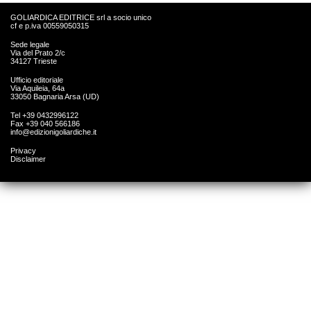
GOLIARDICA EDITRICE srl a socio unico
cf e p.iva 00559050315
Sede legale
Via del Prato 2/c
34127 Trieste
Ufficio editoriale
Via Aquileia, 64a
33050 Bagnaria Arsa (UD)
Tel +39 0432996122
Fax +39 040 566186
info@edizionigoliardiche.it
Privacy
Disclaimer