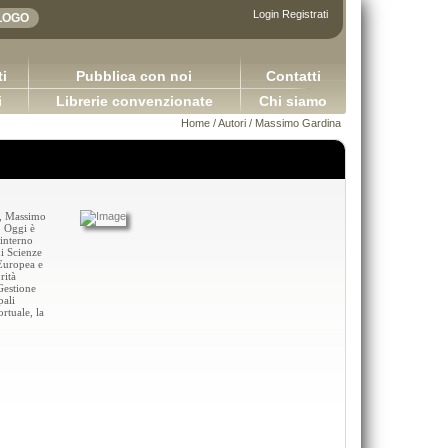
Login
Registrati
i
Pubblica con noi
Contatti
i
Librerie convenzionate
Chi siamo
Home
/
Autori
/ Massimo Gardina
e, Massimo
. Oggi è
 interno
i Scienze
 Europea e
rità
Gestione
pali
ortuale, la
DIRITTO COMMERCIALE Versione 3.0
Sretan Put!
Capurso Giuseppe Carano Ciro Tronti Marco
Pugliese Ginevra