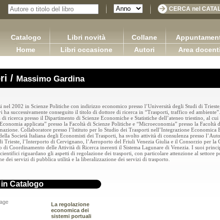
Catalogo
Libri novità
Collane
Appuntament
Home
Libri occasione
Autori
Area docent
ri /
Massimo Gardina
i nel
2002 in
Scienze Politiche con indirizzo economico presso l’Università degli Studi di Triest
i ha successivamente conseguito il titolo di dottore di ricerca in “Trasporti, traffico ed ambiente”
 di ricerca presso il Dipartimento di Scienze Economiche e Statistiche dell’ateneo triestino, al cui
“Economia applicata” presso
la Facoltà
di Scienze Politiche e “Microeconomia” presso
la Facoltà
d
mazione. Collaboratore presso l’Istituto per lo Studio dei Trasporti nell’Integrazione Economica
lla Società Italiana degli Economisti dei Trasporti, ha svolto attività di consulenza presso l’Auto
di Trieste, l’Interporto di Cervignano, l’Aeroporto del Friuli Venezia Giulia e il Consorzio per
la 
o di Coordinamento delle Attività di Ricerca inerenti il Sistema Lagunare di Venezia. I suoi princi
scientifici riguardano gli aspetti di regolazione dei trasporti, con particolare attenzione al settore p
ne dei servizi di pubblica utilità e la liberalizzazione dei servizi di trasporto.
i in Catalogo
La regolazione
es in the furniture industry
economica dei
Applicazioni della logica contabile - Volume I / Versione
Bulian Franco
sistemi portuali
2.0
65,00 €