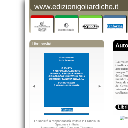
www.edizionigoliardiche.it
Libri novità
Auto
Laureatos
Gardina v
assegnista
insegna 
della For
membro de
Portuale 
del Centr
interessi 
tariffazio
Libr
Le società a responsabilità limitata in Francia, in
Adhesiv
Spagna e in Italia
Benvenuto Rachel Capurso Giuseppe