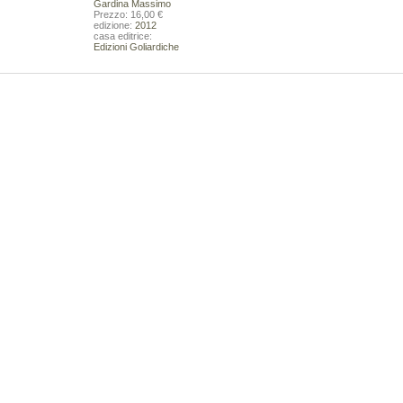
Gardina Massimo
De Rosa Bruno
Prezzo: 16,00 €
42,00 €
edizione:
2012
VAI ALLA SCHEDA
casa editrice:
Edizioni Goliardiche
VAI ALLA SCHEDA
ocessi e modelli decisionali per la
L'amor scortese.Fanatismo, pulizia etnica,
estione dell'ambiente
trasgressione nell'epoca dei re cosiddetti cattolici
Ferracuti Gianni
32,00 €
24,00 €
VAI ALLA SCHEDA
VAI ALLA SCHEDA