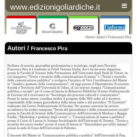
www.edizionigoliardiche.it
Home
/
Autori
/ Francesco Pira
Autori /
Francesco Pira
Siciliano di nascita, giornalista professionista e sociologo, negli anni Novanta
Francesco Pira si è trasferito in Friuli Venezia Giulia, dove ha lavorato dapprima
presso
la Facoltà
di Scienze della Formazione dell’Università degli Studi di Trieste, in
cui insegnava “Teoria e tecniche della comunicazione di massa” e “Teoria e tecniche
della comunicazione pubblica” e svolgeva l’incarico di Vice Coordinatore del Master
in “Analisi e gestione della comunicazione”, ed oggi presso il Dipartimento Economia
Società e Territorio dell’Università di Udine, al cui interno insegna “Comunicazione
pubblica e sociale” per il corso di laurea in Relazioni Pubbliche (Centro Polifunzionale
di Gorizia) ed è ricercatore in “Sociologia dei processi culturali e comunicativi”.
Presso lo stesso ateneo coordina inoltre il progetto della Web radio ed è direttore
responsabile della testata giornalistica della stessa radio e del periodico “Il Gomitolo”
realizzato dal Centro Polifunzionale di Gorizia. Per quanto concerne la carriera
accademica ha inoltre insegnato “Storia del giornalismo e delle comunicazioni sociali”
presso
la Facoltà
di Scienze della Comunicazione dell'Università di Modena e Reggio
Emilia, “Marketing e gestione degli eventi” e “Comunicazione di massa e pubblica”
presso il Corso di Laurea in Scienze Sociologiche dell'Università di Teramo, “Teoria e
tecniche dei nuovi media” presso il corso di laurea in “Giornalismo per uffici stampa”
presso la sede di Enna dell'Università di Palermo.
\
È docente del Master in “Comunicazione pubblica e politica” dell'Università di Pisa,