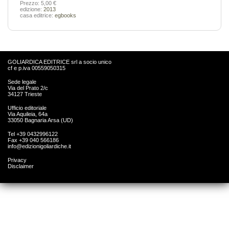
Prezzo: 5,00 €
edizione:
2013
casa editrice:
egbooks
GOLIARDICA EDITRICE srl a socio unico
cf e p.iva 00559050315
Sede legale
Via del Prato 2/c
34127 Trieste
Ufficio editoriale
Via Aquileia, 64a
33050 Bagnaria Arsa (UD)
Tel +39 0432996122
Fax +39 040 566186
info@edizionigoliardiche.it
Privacy
Disclaimer