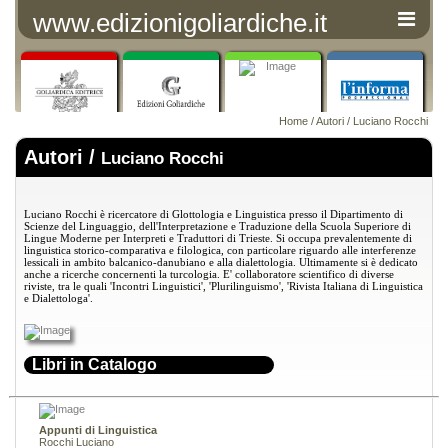
www.edizionigoliardiche.it
Home
/
Autori
/ Luciano Rocchi
Autori /
Luciano Rocchi
Luciano Rocchi è ricercatore di Glottologia e Linguistica presso il Dipartimento di
Scienze del Linguaggio, dell'Interpretazione e Traduzione del
la Scuola Superiore
di
Lingue Moderne per Interpreti e Traduttori di Trieste. Si occupa prevalentemente di
linguistica storico-comparativa e filologica, con particolare riguardo alle interferenze
lessicali in ambito balcanico-danubiano e alla dialettologia. Ultimamente si è dedicato
anche a ricerche concernenti la turcologia. E' collaboratore scientifico di diverse
riviste, tra le quali 'Incontri Linguistici', 'Plurilinguismo', 'Rivista Italiana di Linguistica
e Dialettologa'.
Libri in Catalogo
Appunti di Linguistica
Rocchi Luciano