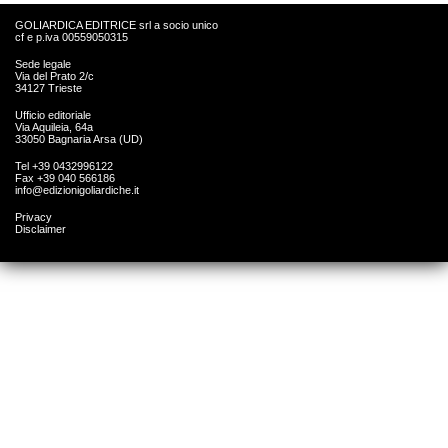
GOLIARDICA EDITRICE srl a socio unico
cf e p.iva 00559050315
Sede legale
Via del Prato 2/c
34127 Trieste
Ufficio editoriale
Via Aquileia, 64a
33050 Bagnaria Arsa (UD)
Tel +39 0432996122
Fax +39 040 566186
info@edizionigoliardiche.it
Privacy
Disclaimer