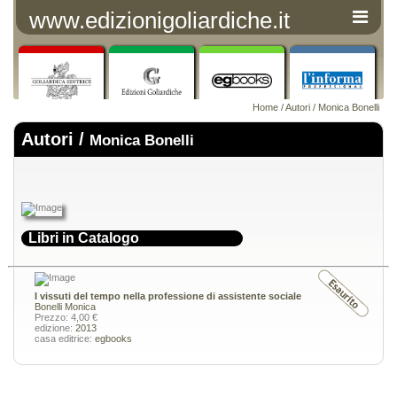
www.edizionigoliardiche.it
Home
/
Autori
/ Monica Bonelli
Autori /
Monica Bonelli
Libri in Catalogo
I vissuti del tempo nella professione di assistente sociale
Bonelli Monica
Prezzo: 4,00 €
edizione:
2013
casa editrice:
egbooks