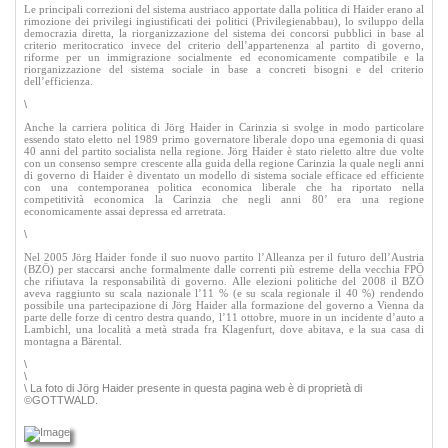
Le principali correzioni del sistema austriaco apportate dalla politica di Haider erano al
rimozione dei privilegi ingiustificati dei politici (Privilegienabbau), lo sviluppo della
democrazia diretta, la riorganizzazione del sistema dei concorsi pubblici in base al
criterio meritocratico invece del criterio dell’appartenenza al partito di governo,
riforme per un immigrazione socialmente ed economicamente compatibile e la
riorganizzazione del sistema sociale in base a concreti bisogni e del criterio
dell’efficienza.
\
Anche la carriera politica di Jörg Haider in Carinzia si svolge in modo particolare
essendo stato eletto nel 1989 primo governatore liberale dopo una egemonia di quasi
40 anni del partito socialista nella regione. Jörg Haider è stato rieletto altre due volte
con un consenso sempre crescente alla guida della regione Carinzia la quale negli anni
di governo di Haider è diventato un modello di sistema sociale efficace ed efficiente
con una contemporanea politica economica liberale che ha riportato nella
competitività economica
la Carinzia
che negli anni
80’
era una regione
economicamente assai depressa ed arretrata.
\
Nel 2005 Jörg Haider fonde il suo nuovo partito l’Alleanza per il futuro dell’Austria
(BZÖ) per staccarsi anche formalmente dalle correnti più estreme della vecchia FPÖ
che rifiutava la responsabilità di governo. Alle elezioni politiche del 2008 il BZÖ
aveva raggiunto su scala nazionale l’11 % (e su scala regionale il 40 %) rendendo
possibile una partecipazione di Jörg Haider alla formazione del governo a Vienna da
parte delle forze di centro destra quando, l’11 ottobre, muore in un incidente d’auto a
Lambichl, una località a metà strada fra Klagenfurt, dove abitava, e la sua casa di
montagna a Bärental.
\
\
\ La foto di Jörg Haider presente in questa pagina web è di proprietà di
©GOTTWALD.