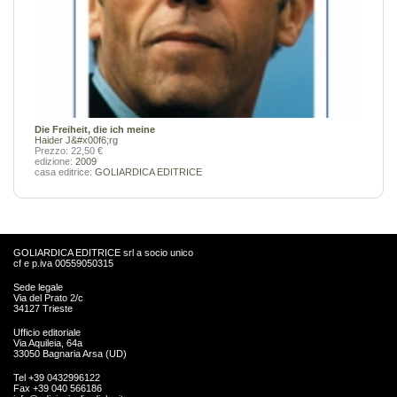
Die Freiheit, die ich meine
Haider J&#x00f6;rg
Prezzo: 22,50 €
edizione:
2009
casa editrice:
GOLIARDICA EDITRICE
GOLIARDICA EDITRICE srl a socio unico
cf e p.iva 00559050315
Sede legale
Via del Prato 2/c
34127 Trieste
Ufficio editoriale
Via Aquileia, 64a
33050 Bagnaria Arsa (UD)
Tel +39 0432996122
Fax +39 040 566186