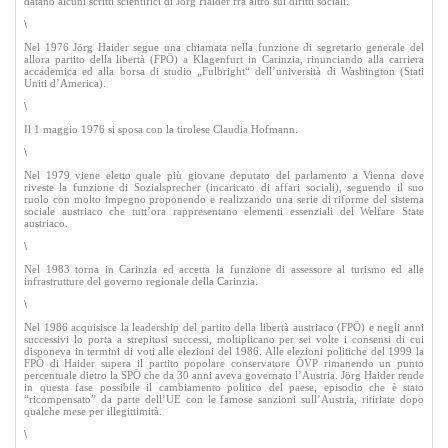
datano alcuni scritti scientifici di Jörg Haider fra altro sui diritti sociali.
\
Nel 1976 Jörg Haider segue una chiamata nella funzione di segretario generale del
allora partito della libertà (FPÖ) a Klagenfurt in Carinzia, rinunciando alla carriera
accademica ed alla borsa di studio „Fulbright“ dell’università di Washington (Stati
Uniti d’America).
\
Il 1 maggio 1976 si sposa con la tirolese Claudia Hofmann.
\
Nel 1979 viene eletto quale più giovane deputato del parlamento a Vienna dove
riveste la funzione di Sozialsprecher (incaricato di affari sociali), seguendo il suo
ruolo con molto impegno proponendo e realizzando una serie di riforme del sistema
sociale austriaco che tutt’ora rappresentano elementi essenziali del Welfare State
austriaco.
\
Nel 1983 torna in Carinzia ed accetta la funzione di assessore al turismo ed alle
infrastrutture del governo regionale della Carinzia.
\
Nel 1986 acquisisce la leadership del partito della libertà austriaco (FPÖ) e negli anni
successivi lo porta a strepitosi successi, moltiplicano per sei volte i consensi di cui
disponeva in termini di voti alle elezioni del 1986. Alle elezioni politiche del 1999
la
FPÖ
di Haider supera il partito popolare conservatore ÖVP rimanendo un punto
percentuale dietro
la SPÖ
che da 30 anni aveva governato l’Austria. Jörg Haider rende
in questa fase possibile il cambiamento politico del paese, episodio che è stato
“ricompensato” da parte dell’UE con le famose sanzioni sull’Austria, ritiriate dopo
qualche mese per illegittimità.
\