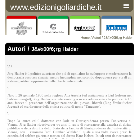
www.edizionigoliardiche.it
Home
/
Autori
/ J&#x00f6;rg Haider
Autori /
J&#x00f6;rg Haider
\
\
\
Jörg Haider è il politico austriaco che più di ogni altro ha sviluppato e modernizzato la
democrazia austriaca rimasta ancora incompiuta nel secondo dopoguerra per via di un
sistema partitico opprimente della libertà individuale.
\
Nato il 26 gennaio 1950 nella regione Alta Austria (ed esattamente a Bad Goisern nel
Salzkammergut), Jörg Haider si è interessato già in età adolescente alla politica. A 18
anni faceva il presidente dell’organizzazione dei giovani liberali (Ring Freiheitlicher
Jugend) ed era direttore della rivista politica di nome “Tangente”.
\
Dopo la laurea ed il dottorato con lode in Giurisprudenza presso l’università di
Vienna, Jörg Haider rivestiva per tre anni il ruolo di ricercatore alla cattedra di diritto
pubblico e della dottrina dello Stato della facoltà di Giurisprudenza dell’università di
Vienna, con il rinomato Prof. Günther Winkler il quale a sua volta aveva preso la
cattedra del celebre giurista e teorico del diritto Hans Kelsen. In tali anni da ricercatore