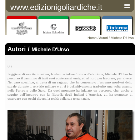
www.edizionigoliardiche.it
Home
/
Autori
/ Michele D'Urso
Autori /
Michele D'Urso
\
\
\
Foggiano di nascita, triestino, friulano e infine
bisiaco
d’adozione, Michele D’Urso ha
percorso il cammino di tanti suoi conterranei emigrati al nord per lavorare, per vivere.
Nel caso specifico, si tratta di un ragazzo che ha conosciuto l’estremo nord-est dello
stivale durante il servizio militare e vi si è definitivamente trasferito una volta assunto
nelle Ferrovie dello Stato. Da quel momento ha iniziato un percorso, che, anche a
seguito dell’incontro con la filosofia degli indiani d’America, gli ha permesso di
osservare con occhi diversi la realtà della sua terra natale.