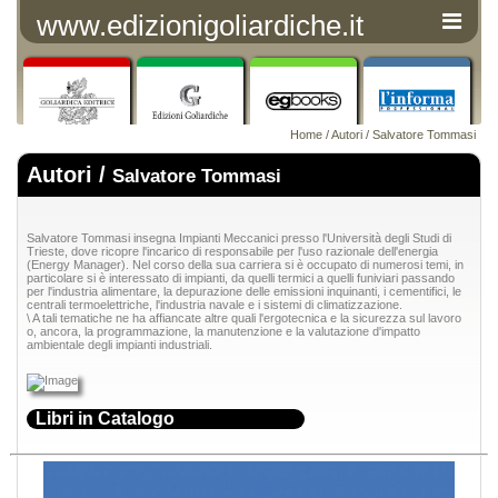
www.edizionigoliardiche.it
Home
/
Autori
/ Salvatore Tommasi
Autori /
Salvatore Tommasi
Salvatore Tommasi insegna Impianti Meccanici presso l'Università degli Studi di
Trieste, dove ricopre l'incarico di responsabile per l'uso razionale dell'energia
(Energy Manager). Nel corso della sua carriera si è occupato di numerosi temi, in
particolare si è interessato di impianti, da quelli termici a quelli funiviari passando
per l'industria alimentare, la depurazione delle emissioni inquinanti, i cementifici, le
centrali termoelettriche, l'industria navale e i sistemi di climatizzazione.
\ A tali tematiche ne ha affiancate altre quali l'ergotecnica e la sicurezza sul lavoro
o, ancora, la programmazione, la manutenzione e la valutazione d'impatto
ambientale degli impianti industriali.
Libri in Catalogo