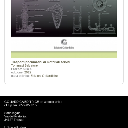
Trasporti pneumatici di materiali sciolti
Tommasi Salvatore
Prezzo: 8,50 €
edizione:
2012
casa editrice:
Edizioni Goliardiche
GOLIARDICA EDITRICE srl a socio unico
cf e p.iva 00559050315
Sede legale
Via del Prato 2/c
34127 Trieste
Ufficio editoriale