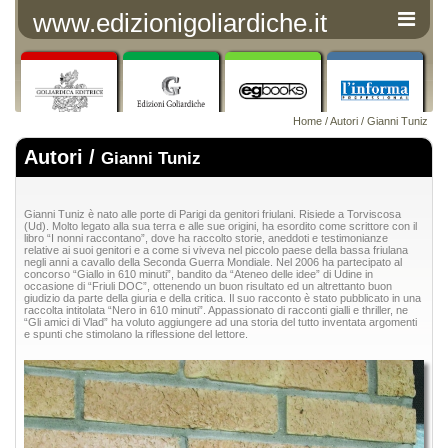
www.edizionigoliardiche.it
Home
/
Autori
/ Gianni Tuniz
Autori /
Gianni Tuniz
Gianni Tuniz è nato alle porte di Parigi da genitori friulani. Risiede a Torviscosa
(Ud). Molto legato alla sua terra e alle sue origini, ha esordito come scrittore con il
libro “I nonni raccontano”, dove ha raccolto storie, aneddoti e testimonianze
relative ai suoi genitori e a come si viveva nel piccolo paese della bassa friulana
negli anni a cavallo della Seconda Guerra Mondiale. Nel 2006 ha partecipato al
concorso “Giallo in 610 minuti”, bandito da “Ateneo delle idee” di Udine in
occasione di “Friuli DOC”, ottenendo un buon risultato ed un altrettanto buon
giudizio da parte della giuria e della critica. Il suo racconto è stato pubblicato in una
raccolta intitolata “Nero in 610 minuti”. Appassionato di racconti gialli e thriller, ne
“Gli amici di Vlad” ha voluto aggiungere ad una storia del tutto inventata argomenti
e spunti che stimolano la riflessione del lettore.