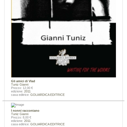
Gli amici di Vlad
Tuniz Gianni
Prezzo: 12,00 €
edizione:
2011
casa editrice:
GOLIARDICA EDITRICE
I nonni raccontano
Tuniz Gianni
Prezzo: 8,00 €
edizione:
2011
casa editrice:
GOLIARDICA EDITRICE