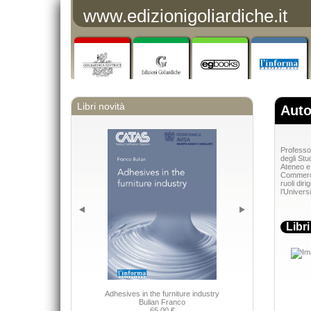
www.edizionigoliardiche.it
Libri novità
Auto
Professor
degli Stu
Ateneo e 
Commercia
ruoli dir
l’Universi
Libr
Adhesives in the furniture industry
DIRITTO 
Bulian Franco
Capurso Giu
65,00 €