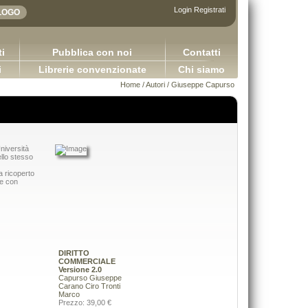
Login
Registrati
i
Pubblica con noi
Contatti
i
Librerie convenzionate
Chi siamo
Home
/
Autori
/ Giuseppe Capurso
Università
ello stesso
a ricoperto
ne con
DIRITTO
COMMERCIALE
Versione 2.0
Capurso Giuseppe
Carano Ciro
Tronti
Le società a responsabilità limitata in Francia, in
Marco
Applicazioni della logica contabile - Volum
Spagna e in Italia
Prezzo: 39,00 €
2.0
Benvenuto Rachel Capurso Giuseppe