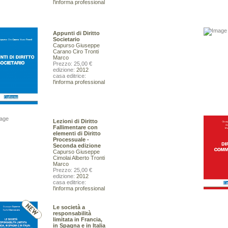
39,00 €
l'informa professional
40,00 €
VAI ALLA SCHEDA
VAI ALLA SCHEDA
Appunti di Diritto
Societario
Capurso Giuseppe
Carano Ciro
Tronti
Marco
Prezzo: 25,00 €
edizione:
2012
casa editrice:
l'informa professional
Value networks e canali di marketing
Bocconcelli Roberta
19,00 €
VAI ALLA SCHEDA
Lezioni di Diritto
Fallimentare con
elementi di Diritto
Processuale -
Seconda edizione
Capurso Giuseppe
Cimolai Alberto
Tronti
Marco
Prezzo: 25,00 €
edizione:
2012
casa editrice:
l'informa professional
a - I.Grado (GO), Magredi di Vivaro
 Sauris (UD), Monte Coglians (UD)
ier Luigi Martellos Stefano
Le società a
45,00 €
responsabilità
limitata in Francia,
in Spagna e in Italia