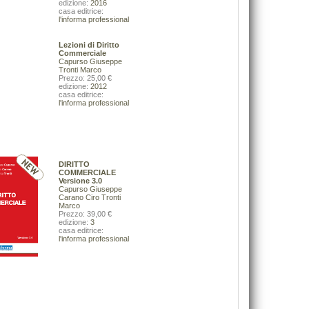
edizione:
2016
De Rosa Bruno
20,00 €
casa editrice:
42,00 €
l'informa professional
VAI ALLA SCHEDA
VAI ALLA SCHEDA
Lezioni di Diritto
Commerciale
Capurso Giuseppe
Tronti Marco
Prezzo: 25,00 €
edizione:
2012
casa editrice:
l'informa professional
DIRITTO
COMMERCIALE
Versione 3.0
Capurso Giuseppe
Carano Ciro
Tronti
Marco
Prezzo: 39,00 €
edizione:
3
casa editrice:
l'informa professional
Un amico speciale.Manuale di lingua italiana per
Guide alla flora - II.Pordenone (PN), R
bosniaci, croati, montenegrini, serbi
Flambro (UD), Laghi di Fusine (UD), M
Pugliese Ginevra
(UD)
28,00 €
Nimis Pier Luigi Martellos Stef
45,00 €