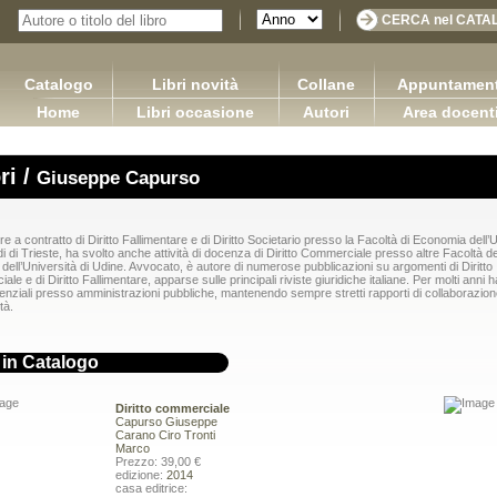
Catalogo
Libri novità
Collane
Appuntament
Home
Libri occasione
Autori
Area docent
ri /
Giuseppe Capurso
e a contratto di Diritto Fallimentare e di Diritto Societario presso la Facoltà di Economia dell’
di di Trieste, ha svolto anche attività di docenza di Diritto Commerciale presso altre Facoltà d
dell’Università di Udine. Avvocato, è autore di numerose pubblicazioni su argomenti di Diritto
le e di Diritto Fallimentare, apparse sulle principali riviste giuridiche italiane. Per molti anni h
igenziali presso amministrazioni pubbliche, mantenendo sempre stretti rapporti di collaborazio
tà.
i in Catalogo
Diritto commerciale
Capurso Giuseppe
Carano Ciro
Tronti
Marco
Prezzo: 39,00 €
COMMERCIALE Versione 3.0
edizione:
2014
Sretan Put!
seppe Carano Ciro Tronti Marco
casa editrice:
Pugliese Ginevra