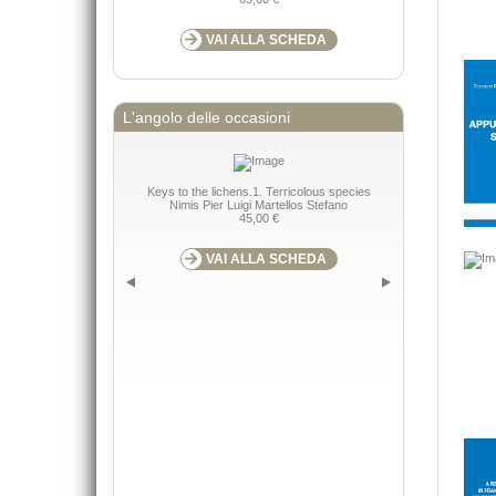
VAI ALLA SCHEDA
L'angolo delle occasioni
Keys to the lichens.1. Terricolous species
Nimis Pier Luigi Martellos Stefano
45,00 €
VAI ALLA SCHEDA
Guide alla flor
(PN), Ampezzo -
Nimis P