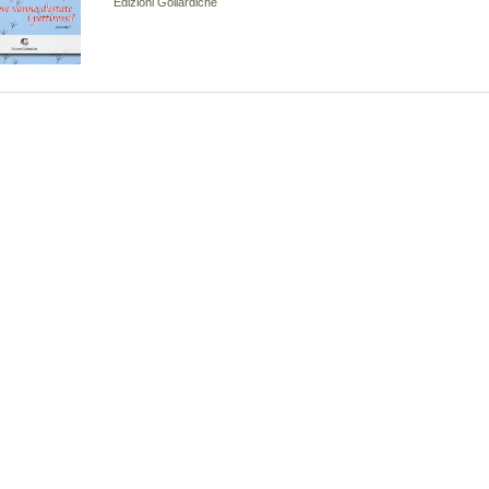
Edizioni Goliardiche
39,00 €
De Rosa Bruno
42,00 €
VAI ALLA SCHEDA
VAI ALLA SCHEDA
ocessi e modelli decisionali per la
estione dell'ambiente
32,00 €
VAI ALLA SCHEDA
Guide alla flora - III.Guida illustrata alla flora della Val
Rosandra (Trieste)
Martellos Stefano Nimis Pier Luigi Poldini Livio
45,00 €