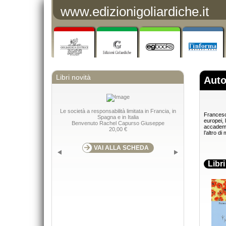
www.edizionigoliardiche.it
Libri novità
Auto
Le società a responsabilità limitata in Francia, in
Francesco
Spagna e in Italia
europei, 
Benvenuto Rachel Capurso Giuseppe
accademic
20,00 €
l’altro d
VAI ALLA SCHEDA
Libr
Applicazioni della