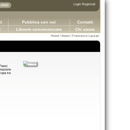
Login
Registrati
i
Pubblica con noi
Contatti
i
Librerie convenzionate
Chi siamo
Home
/
Autori
/ Francesco Lazzari
 Paesi
rmazione
cupa tra
Adhesives in the furniture industry
Sretan Put!
Bulian Franco
Pugliese Ginevra
65,00 €