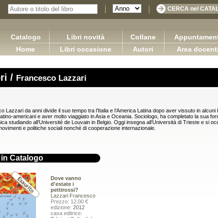
Catalogo
Libri novità
Collane
Appuntament
Home
Libri occasione
Autori
Area docent
ri /
Francesco Lazzari
 Lazzari da anni divide il suo tempo tra l’Italia e l’America Latina dopo aver vissuto in alcuni
latino-americani e aver molto viaggiato in Asia e Oceania. Sociologo, ha completato la sua fo
a studiando all’Université de Louvain in Belgio. Oggi insegna all’Università di Trieste e si oc
i movimenti e politiche sociali nonché di cooperazione internazionale.
i in Catalogo
Dove vanno
d'estate i
pettirossi?
Lazzari Francesco
Prezzo: 12,00 €
edizione:
2012
DIRITTO COMMERCIALE Versione 3.0
 logica contabile - Volume I / Versione
casa editrice:
Capurso Giuseppe Carano Ciro Tronti Marco
2.0