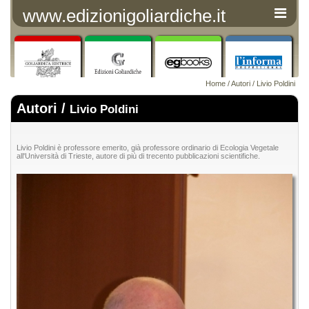
www.edizionigoliardiche.it
Home
/
Autori
/ Livio Poldini
Autori /
Livio Poldini
Livio Poldini è professore emerito, già professore ordinario di Ecologia Vegetale
all'Università di Trieste, autore di più di trecento pubblicazioni scientifiche.