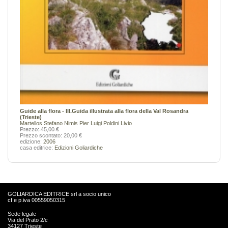
Guide alla flora - III.Guida illustrata alla flora della Val Rosandra
(Trieste)
Martellos Stefano
Nimis Pier Luigi
Poldini Livio
Prezzo: 45,00 €
Prezzo scontato: 20,00 €
edizione:
2006
casa editrice:
Edizioni Goliardiche
GOLIARDICA EDITRICE srl a socio unico
cf e p.iva 00559050315
Sede legale
Via del Prato 2/c
34127 Trieste