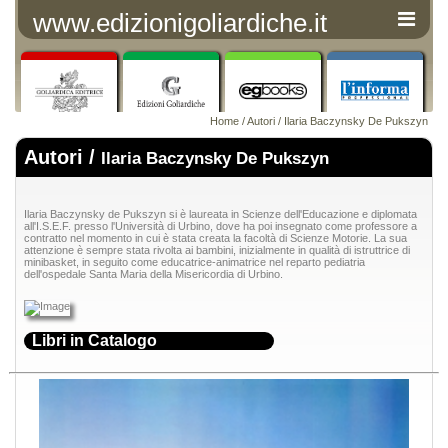
www.edizionigoliardiche.it
Home
/
Autori
/ Ilaria Baczynsky De Pukszyn
Autori /
Ilaria Baczynsky De Pukszyn
Ilaria Baczynsky de Pukszyn si è laureata in Scienze dell'Educazione e diplomata
all'I.S.E.F. presso l'Università di Urbino, dove ha poi insegnato come professore a
contratto nel momento in cui è stata creata la facoltà di Scienze Motorie. La sua
attenzione è sempre stata rivolta ai bambini, inizialmente in qualità di istruttrice di
minibasket, in seguito come educatrice-animatrice nel reparto pediatria
dell'ospedale Santa Maria della Misericordia di Urbino.
Libri in Catalogo