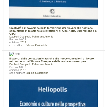
Creatività e innovazione nella formazione dei giovani alle politiche
comunitarie in relazione alle Istituzioni di Alpe-Adria, Euroregione e ai
GECT
Dabbeni Gianpaolo
Palmisano Antonio
Prezzo: 0,00 €
edizione:
2012
casa editrice:
Edizioni Goliardiche
Il lavoro: dalle concezioni classiche alle nuove concezioni di lavoro
nel contesto dell'Unione Europea e delle realtà extra-europee
Dabbeni Gianpaolo
Palmisano Antonio
Prezzo: 0,00 €
edizione:
2012
casa editrice:
Edizioni Goliardiche