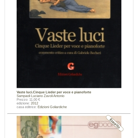
Vaste luci.Cinque Lieder per voce e pianoforte
Sampaoli Luciano
Zavoli Antonio
Prezzo: 11,00 €
edizione:
2012
casa editrice:
Edizioni Goliardiche