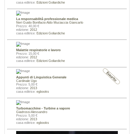
casa editrice:
Edizioni Goliardiche
La responsabilità professionale medica
Neri Guido
Bonifacio Aldo
Muciaccia Giancarlo
Prezzo: 40,00 €
edizione:
2012
casa editrice:
Edizioni Goliardiche
Malattie respiratorie e lavoro
Prezzo: 15,00 €
edizione:
2012
casa editrice:
Edizioni Goliardiche
Appunti di Linguistica Generale
Cardinale Ugo
Prezzo: 5,00 €
edizione:
2013
casa editrice:
egbooks
Turbomacchine - Turbine a vapore
Giadrossi Alessandro
Prezzo: 5,00 €
edizione:
2013
casa editrice:
egbooks