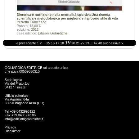
Dietetica e nutrizione nella mentalità sportiva.Una ricerca
scientifica e metodologica per migliorare il proprio stile di vita
Perrotta Francesco
Prezzo: 18,00 €
edizione:
2012
casa editrice:
Edizioni Goliardiche
19
< precedente
1
2
...
15
16
17
18
20
21
22
23
...
47
48
successiva >
GOLIARDICA EDITRICE srl a socio unico
cf e p.iva 00559050315
Sede legale
Via del Prato 2/c
34127 Trieste
Ufficio editoriale
Via Aquileia, 64a
33050 Bagnaria Arsa (UD)
Tel +39 0432996122
Fax +39 040 566186
info@edizionigoliardiche.it
Privacy
Disclaimer