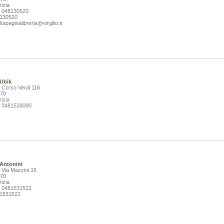
VAI ALLA SCHEDA
VAI ALLA SCHEDA
rizia
: 048130520
8130520
tapaginalibreria@virgilio.it
 Ubik
: Corso Verdi 116
170
rizia
: 0481538090
 Antonini
: Via Mazzini 16
170
rizia
: 0481531522
81531522