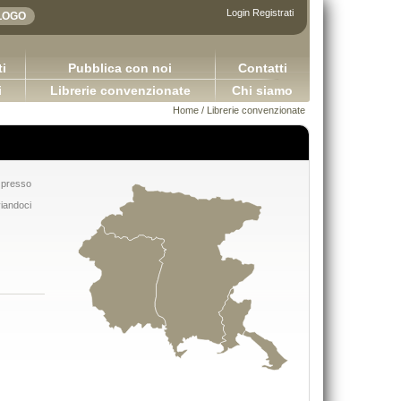
Login
Registrati
i
Pubblica con noi
Contatti
i
Librerie convenzionate
Chi siamo
Home
/
Librerie convenzionate
e presso
viandoci
Adhesives in the furniture indu
DIRITTO COMMERCIALE Versione 3.0
Bulian Franco
Capurso Giuseppe Carano Ciro Tronti Marco
65,00 €