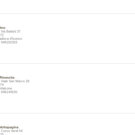
De Rosa Bruno
20,00 €
42,00 €
VAI ALLA SCHEDA
VAI ALLA SCHEDA
altro
 Via Battisti 37
072
adisca d'Isonzo
: 048192263
 Rinascita
: Viale San Marco 29
074
nfalcone
: 048144520
a - I.Grado (GO), Magredi di Vivaro
L'amor scortese.Fanatismo, pulizia etnica,
 Sauris (UD), Monte Coglians (UD)
trasgressione nell'epoca dei re cosiddetti cattolici
ier Luigi Martellos Stefano
Ferracuti Gianni
45,00 €
24,00 €
 Voltapagina
: Corso Verdi 54
170