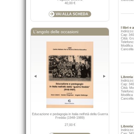
40,00 €
VAI ALLA SCHEDA
I libri e 
Indirizzo:
L'angolo delle occasioni
Cap: 34
Città: Gr
Telefono
Modifica
Cancella
Libreria
Indirizzo
Cap: 34
Città: Mo
Telefono
Modifica
Cancella
Guide alla flor
Educazione e pedagogia in Italia nell'età della Guerra
(PN), Ampezzo -
Fredda (1948-1989)
Nimis P
27,00 €
Libreria
Indirizzo
Cap: 34