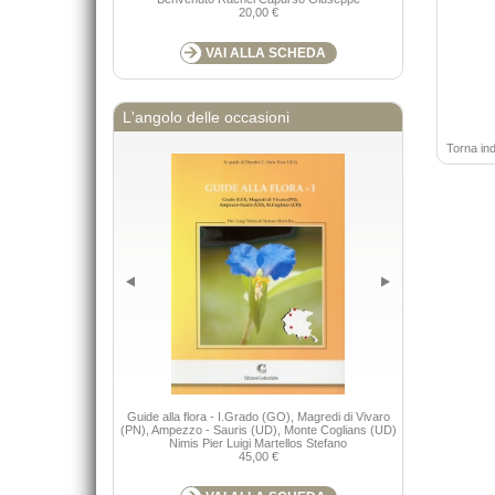
20,00 €
VAI ALLA SCHEDA
L'angolo delle occasioni
Torna ind
Guide alla flora - I.Grado (GO), Magredi di Vivaro
Guard
(PN), Ampezzo - Sauris (UD), Monte Coglians (UD)
Nimis Pier Luigi Martellos Stefano
45,00 €