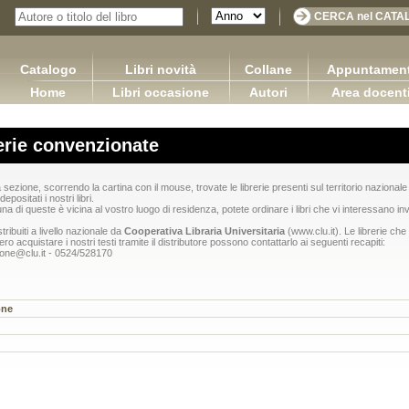
Catalogo
Libri novità
Collane
Appuntament
Home
Libri occasione
Autori
Area docent
erie convenzionate
 sezione, scorrendo la cartina con il mouse, trovate le librerie presenti sul territorio nazional
epositati i nostri libri.
a di queste è vicina al vostro luogo di residenza, potete ordinare i libri che vi interessano in
tribuiti a livello nazionale da
Cooperativa Libraria Universitaria
(
www.clu.it
). Le librerie che
ero acquistare i nostri testi tramite il distributore possono contattarlo ai seguenti recapiti:
ione@clu.it
- 0524/528170
one
es in the furniture industry
Applicazioni della logica contabile - Volume I / Versione
Bulian Franco
2.0
65,00 €