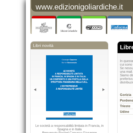
www.edizionigoliardiche.it
Libri novità
Libr
In questa
cui sono d
Se nessun
una mail.
Siamo dis
preferiss
distribuz
Gorizia
Porden
Trieste
Udine
Le società a responsabilità limitata in Francia, in
Adhesiv
Spagna e in Italia
Benvenuto Rachel Capurso Giuseppe