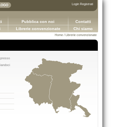
Login
Registrati
i
Pubblica con noi
Contatti
i
Librerie convenzionate
Chi siamo
Home
/
Librerie convenzionate
e presso
viandoci
DIRITTO COMMERCIALE Version
Sretan Put!
Capurso Giuseppe Carano Ciro Tro
Pugliese Ginevra