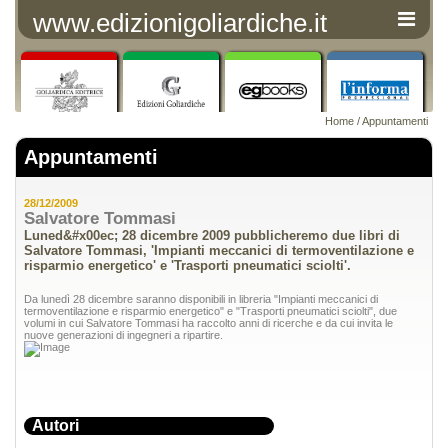
www.edizionigoliardiche.it
Home
/
Appuntamenti
Appuntamenti
28/12/2009
Salvatore Tommasi
Luned&#x00ec; 28 dicembre 2009 pubblicheremo due libri di
Salvatore Tommasi, 'Impianti meccanici di termoventilazione e
risparmio energetico' e 'Trasporti pneumatici sciolti'.
Da lunedì 28 dicembre saranno disponibili in libreria "Impianti meccanici di
termoventilazione e risparmio energetico" e "Trasporti pneumatici sciolti", due
volumi in cui Salvatore Tommasi ha raccolto anni di ricerche e da cui invita le
nuove generazioni di ingegneri a ripartire.
Autori