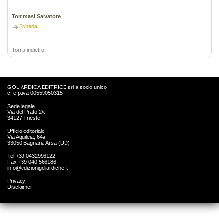
Tommasi Salvatore
Scheda
Torna indietro
GOLIARDICA EDITRICE srl a socio unico
cf e p.iva 00559050315
Sede legale
Via del Prato 2/c
34127 Trieste
Ufficio editoriale
Via Aquileia, 64a
33050 Bagnaria Arsa (UD)
Tel +39 0432996122
Fax +39 040 566186
info@edizionigoliardiche.it
Privacy
Disclaimer