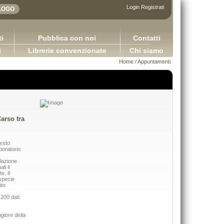
Login
Registrati
i
Pubblica con noi
Contatti
i
Librerie convenzionate
Chi siamo
Home
/
Appuntamenti
arso tra
uesto
boratorio
elazione
li il
e. Il
specie
ito
.200 dati
Adhesives in the furniture indu
giore della
plicazioni della logica contabile - Volume I / Versione
Bulian Franco
2.0
65,00 €