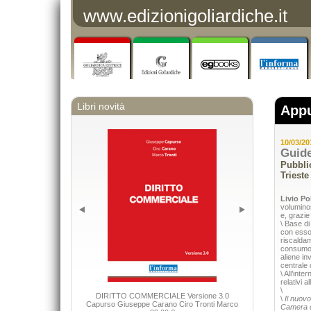
www.edizionigoliardiche.it
Libri novità
App
10/03/20
Guide
Pubblic
Trieste
Livio Po
voluminos
e, grazie
\ Base di
con esso. 
riscaldam
consumo d
aliene in
centrale 
\ All’int
relativi a
\
DIRITTO COMMERCIALE Versione 3.0
\
Il nuovo
Capurso Giuseppe Carano Ciro Tronti Marco
Camera d