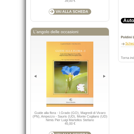
39,00 €
VAI ALLA SCHEDA
Auto
L'angolo delle occasioni
Poldini 
Sche
Torna ind
Guide alla flora - I.Grado (GO), Magredi di Vivaro
Strategie, pr
(PN), Ampezzo - Sauris (UD), Monte Coglians (UD)
g
Nimis Pier Luigi Martellos Stefano
45,00 €