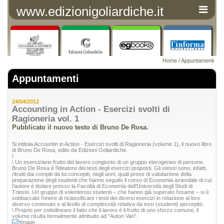
www.edizionigoliardiche.it
Home
/
Appuntamenti
Appuntamenti
24/04/2012
Accounting in Action - Esercizi svolti di
Ragioneria vol. 1
Pubblicato il nuovo testo di Bruno De Rosa.
Si intitola Accountin in Action - Esercizi svolti di Ragioneria (volume 1), il nuovo libro
di Bruno De Rosa, edito da Edizioni Goliardiche.
\
\ Un eserciziario frutto del lavoro congiunto di un gruppo eterogeneo di persone.
Bruno De Rosa è l’ideatore dei testi degli esercizi proposti. Gli stessi sono, infatti,
ritratti dai compiti da lui concepiti, negli anni, quali prove di valutazione della
preparazione degli studenti che hanno seguito il corso di Economia aziendale di cui
l’autore è titolare presso la Facoltà di Economia dell’Università degli Studi di
Trieste. Un gruppo di volenterosi studenti – che hanno già superato l’esame – si è
sobbarcato l’onere di riclassificare i testi dei diversi esercizi in relazione al loro
diverso contenuto e al livello di complessità relativa da essi (studenti) percepito.
\ Proprio per sottolineare il fatto che il lavoro è il frutto di uno sforzo comune, il
volume risulta formalmente attribuito ad “Autori Vari”.