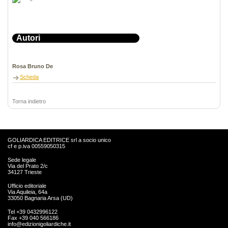
Autori
Rosa Bruno De
Scheda
Torna indietro
GOLIARDICA EDITRICE srl a socio unico
cf e p.iva 00559050315
Sede legale
Via del Prato 2/c
34127 Trieste
Ufficio editoriale
Via Aquileia, 64a
33050 Bagnaria Arsa (UD)
Tel +39 0432996122
Fax +39 040 566186
info@edizionigoliardiche.it