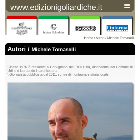
www.edizionigoliardiche.it
Home
/
Autori
/ Michele Tomaselli
Autori /
Michele Tomaselli
Classe 1976 è residente a Cervignano del Friuli (Ud), dipendente del Comune di
Udine è laureando in architettura.
\ Giornalista pubblicista dal 2011, scrive di montagna e storia locale.