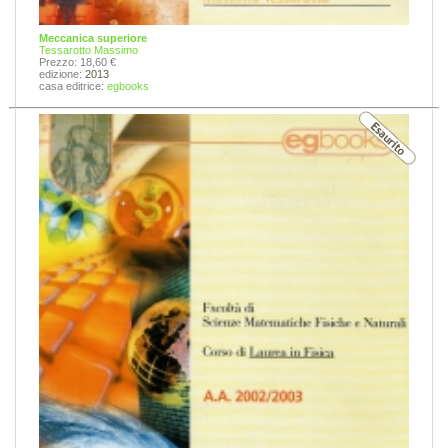
Meccanica superiore
Tessarotto Massimo
Prezzo: 18,60 €
edizione:
2013
casa editrice:
egbooks