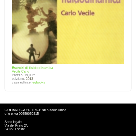
Esercizi di fluidodinamica
Vecile Carlo
Prezzo: 19,00 €
edizione:
2013
casa editrice:
egbooks
GOLIARDICA EDITRICE srl a socio unico
cf e p.iva 00559050315
Sede legale
Via del Prato 2/c
34127 Trieste