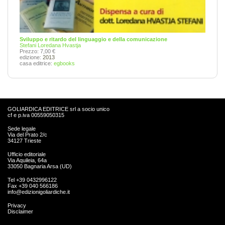
Sviluppo e ritardo del linguaggio e della comunicazione
Stefani Loredana Hvastja
Prezzo: 7,00 €
edizione:
2013
casa editrice:
egbooks
GOLIARDICA EDITRICE srl a socio unico
cf e p.iva 00559050315
Sede legale
Via del Prato 2/c
34127 Trieste
Ufficio editoriale
Via Aquileia, 64a
33050 Bagnaria Arsa (UD)
Tel +39 0432996122
Fax +39 040 566186
info@edizionigoliardiche.it
Privacy
Disclaimer