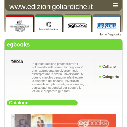
www.edizionigoliardiche.it
Home
/ egbooks
egbooks
In questa sezione potete trovare i
»
Collane
volumi editi sotto il marchio “egbooks”,
che rappresenta un diverso modo
d’interpretare l’editoria universitaria. A
»
Categorie
questo marchio vengono infatti legate
le dispense dei docenti universitari,
strumenti semplici, snelli, economici e,
soprattutto, essenziali per seguire le
lezioni e preparare gli esami.
Catalogo