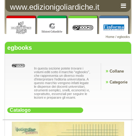
www.edizionigoliardiche.it
Home
/ egbooks
egbooks
In questa sezione potete trovare i
»
Collane
volumi editi sotto il marchio “egbooks”,
che rappresenta un diverso modo
d’interpretare l’editoria universitaria. A
»
Categorie
questo marchio vengono infatti legate
le dispense dei docenti universitari,
strumenti semplici, snelli, economici e,
soprattutto, essenziali per seguire le
lezioni e preparare gli esami.
Catalogo