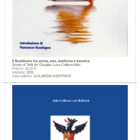
Il Buddismo fra storia, arte, medicina e bioetica
Scotto di Tella de' Douglas Luca
Colleoni Aldo
Prezzo: 40,00 €
edizione:
2011
casa editrice:
GOLIARDICA EDITRICE