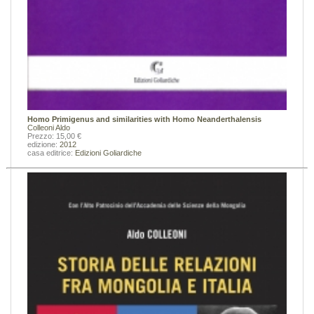
Homo Primigenus and similarities with Homo Neanderthalensis
Colleoni Aldo
Prezzo: 15,00 €
edizione:
2012
casa editrice:
Edizioni Goliardiche