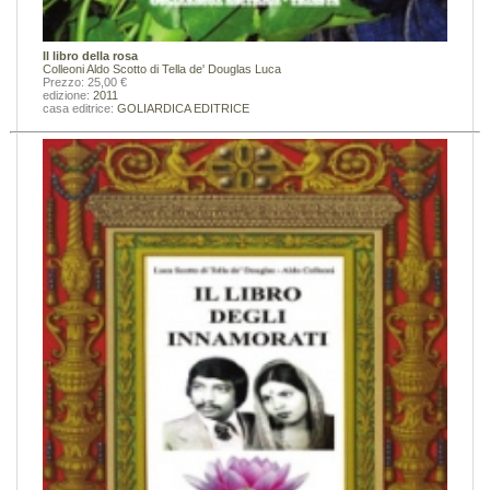
Il libro della rosa
Colleoni Aldo
Scotto di Tella de' Douglas Luca
Prezzo: 25,00 €
edizione:
2011
casa editrice:
GOLIARDICA EDITRICE