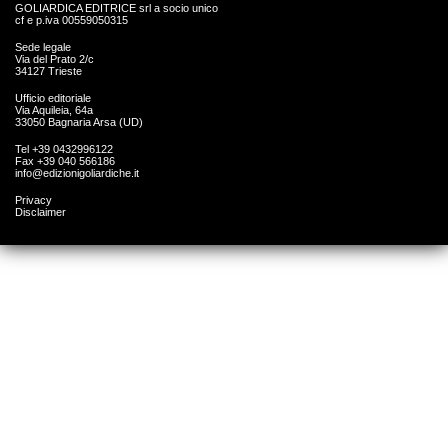
GOLIARDICA EDITRICE srl a socio unico
cf e p.iva 00559050315
Sede legale
Via del Prato 2/c
34127 Trieste
Ufficio editoriale
Via Aquileia, 64a
33050 Bagnaria Arsa (UD)
Tel +39 0432996122
Fax +39 040 566186
info@edizionigoliardiche.it
Privacy
Disclaimer