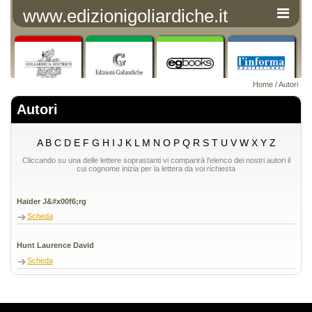
www.edizionigoliardiche.it
Home
/
Autori
Autori
A
B
C
D
E
F
G
H
I
J
K
L
M
N
O
P
Q
R
S
T
U
V
W
X
Y
Z
Cliccando su una delle lettere soprastanti vi comparirà l'elenco dei nostri autori il
cui cognome inizia per la lettera da voi richiesta
Haider J&#x00f6;rg
Scheda
Hunt Laurence David
Scheda