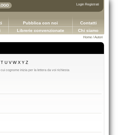
Login
Registrati
i
Pubblica con noi
Contatti
i
Librerie convenzionate
Chi siamo
Home
/
Autori
T
U
V
W
X
Y
Z
 cui cognome inizia per la lettera da voi richiesta
Adhesives in the furniture indu
Sretan Put!
Bulian Franco
Pugliese Ginevra
65,00 €