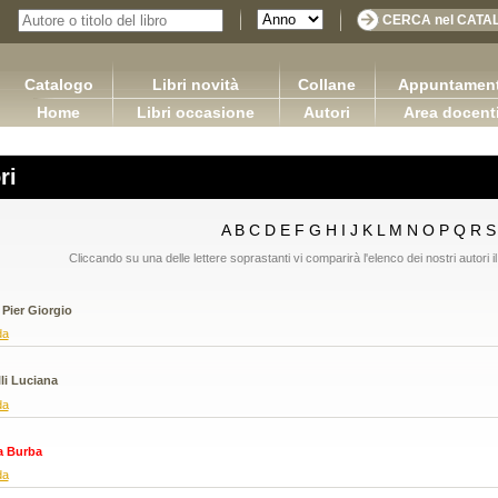
Catalogo
Libri novità
Collane
Appuntament
Home
Libri occasione
Autori
Area docent
ri
A
B
C
D
E
F
G
H
I
J
K
L
M
N
O
P
Q
R
S
Cliccando su una delle lettere soprastanti vi comparirà l'elenco dei nostri autori il
Pier Giorgio
da
li Luciana
da
a Burba
Le società a responsabilità limitata in Francia, in
COMMERCIALE Versione 3.0
da
Spagna e in Italia
seppe Carano Ciro Tronti Marco
Benvenuto Rachel Capurso Giuseppe