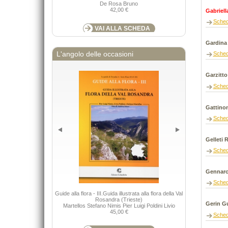
De Rosa Bruno
42,00 €
Gabriell
Sche
VAI ALLA SCHEDA
Gardina
L'angolo delle occasioni
Sche
Garzitto
Sche
Gattino
Sche
Gelleti R
Sche
Gennaro
Sche
Un amico speci
Guide alla flora - III.Guida illustrata alla flora della Val
bosniaci
Rosandra (Trieste)
Gerin G
Martellos Stefano Nimis Pier Luigi Poldini Livio
45,00 €
Sche