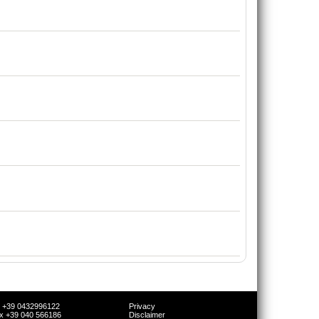
l +39 0432996122
Privacy
x +39 040 566186
Disclaimer