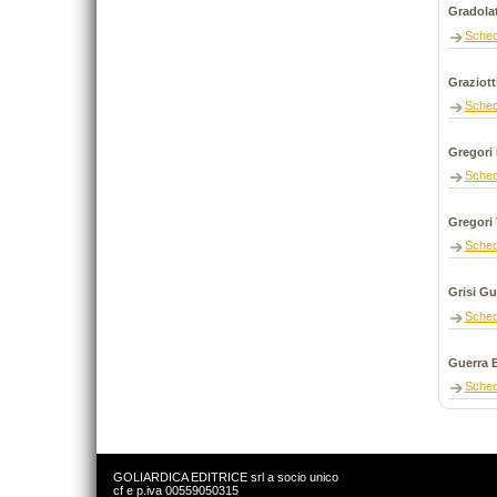
Gradola
Sche
Graziott
Sche
Gregori 
Sche
Gregori 
Sche
Grisi Gu
Sche
Guerra 
Sche
GOLIARDICA EDITRICE srl a socio unico
cf e p.iva 00559050315