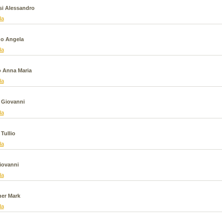
VAI ALLA SCHEDA
si Alessandro
da
go Angela
da
 Anna Maria
da
 Giovanni
da
 Tullio
da
iovanni
da
ner Mark
da