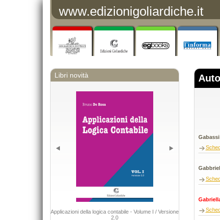
www.edizionigoliardiche.it
Libri novità
Auto
Gabassi 
Sche
Gabbriel
Sche
Gabriell
DIRITTO 
Sche
Applicazioni della logica contabile - Volume I / Versione
Capurso Giu
2.0