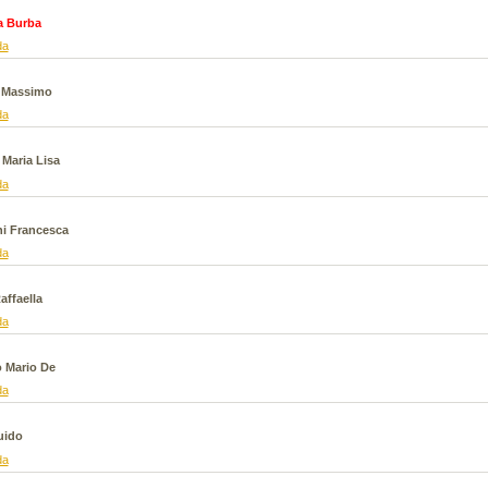
39,00 €
20,00 €
a Burba
VAI ALLA SCHEDA
da
VAI ALLA SCHEDA
 Massimo
da
 Maria Lisa
da
ni Francesca
da
affaella
da
 Mario De
da
ale.Manuale di lingua italiana per
Bambini mai soli davanti alla tv
, croati, montenegrini, serbi
Kermol Enzo Pira Francesco
Pugliese Ginevra
uido
15,00 €
28,00 €
da
VAI ALLA SCHEDA