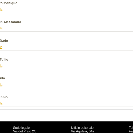
to Monique
da
in Alessandra
da
Dario
da
Tullio
da
ido
da
Ennio
da
Sede legale
Ufficio editoriale
Te
Via del Prato 2/c
Via Aquileia, 64a
Fa