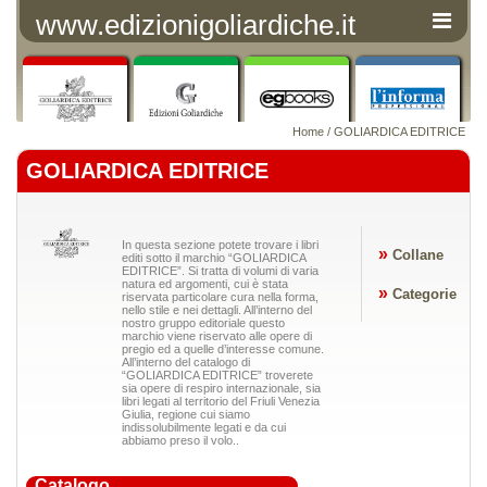
www.edizionigoliardiche.it
Home
/ GOLIARDICA EDITRICE
GOLIARDICA EDITRICE
In questa sezione potete trovare i libri
»
Collane
editi sotto il marchio “GOLIARDICA
EDITRICE”. Si tratta di volumi di varia
natura ed argomenti, cui è stata
»
Categorie
riservata particolare cura nella forma,
nello stile e nei dettagli. All’interno del
nostro gruppo editoriale questo
marchio viene riservato alle opere di
pregio ed a quelle d’interesse comune.
All’interno del catalogo di
“GOLIARDICA EDITRICE” troverete
sia opere di respiro internazionale, sia
libri legati al territorio del Friuli Venezia
Giulia, regione cui siamo
indissolubilmente legati e da cui
abbiamo preso il volo..
Catalogo