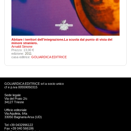
Abitare i territori dell'integrazione.La scuola dal punto di vista del
minore straniero.
Arnaldi Simone
Prezzo: 13,00 €
edizione:
2011
casa editrice:
GOLIARDICA EDITRICE
GOLIARDICA EDITRICE srl a socio unico
cf e p.iva 00559050315
Sede legale
Via del Prato 2/c
34127 Trieste
Ufficio editoriale
Via Aquileia, 64a
33050 Bagnaria Arsa (UD)
Tel +39 0432996122
Fax +39 040 566186