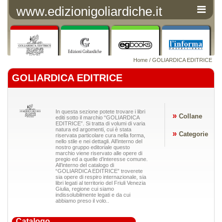
www.edizionigoliardiche.it
Home
/ GOLIARDICA EDITRICE
GOLIARDICA EDITRICE
In questa sezione potete trovare i libri
»
Collane
editi sotto il marchio “GOLIARDICA
EDITRICE”. Si tratta di volumi di varia
natura ed argomenti, cui è stata
»
Categorie
riservata particolare cura nella forma,
nello stile e nei dettagli. All’interno del
nostro gruppo editoriale questo
marchio viene riservato alle opere di
pregio ed a quelle d’interesse comune.
All’interno del catalogo di
“GOLIARDICA EDITRICE” troverete
sia opere di respiro internazionale, sia
libri legati al territorio del Friuli Venezia
Giulia, regione cui siamo
indissolubilmente legati e da cui
abbiamo preso il volo..
Catalogo