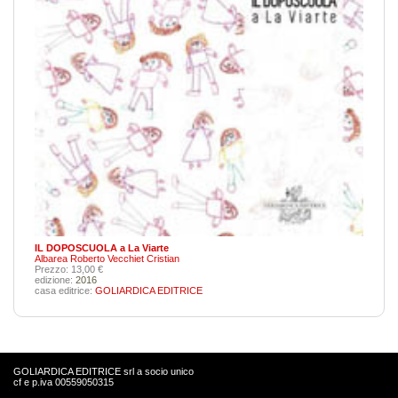
IL DOPOSCUOLA a La Viarte
Albarea Roberto
Vecchiet Cristian
Prezzo: 13,00 €
edizione:
2016
casa editrice:
GOLIARDICA EDITRICE
GOLIARDICA EDITRICE srl a socio unico
cf e p.iva 00559050315