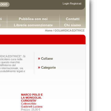
Login
Registrati
i
Pubblica con noi
Contatti
i
Librerie convenzionate
Chi siamo
Home
/ GOLIARDICA EDITRICE
LIARDICA EDITRICE”. Si
»
Collane
rticolare cura nella
ale questo marchio
ll’interno del
»
Categorie
internazionale, sia
dissolubilmente legati e
MARCO POLO E
LA MONGOLIA.
CURIOSITA'
Colleoni Aldo
DIRITTO COMMERCIALE Version
Gabbrielli Luciana
plicazioni della logica contabile - Volume I / Versione
Capurso Giuseppe Carano Ciro Tro
Prezzo: 15,00 €
2.0