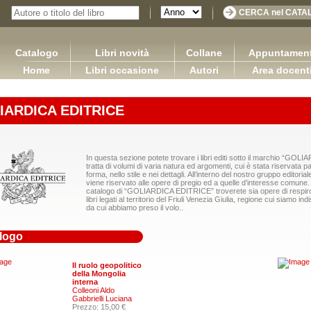
Catalogo
Libri novità
Collane
Appuntament
Home
Libri occasione
Autori
Area docent
IARDICA EDITRICE
In questa sezione potete trovare i libri editi sotto il marchio “GO
tratta di volumi di varia natura ed argomenti, cui è stata riservata pa
forma, nello stile e nei dettagli. All’interno del nostro gruppo editori
viene riservato alle opere di pregio ed a quelle d’interesse comune. A
catalogo di “GOLIARDICA EDITRICE” troverete sia opere di respiro 
libri legati al territorio del Friuli Venezia Giulia, regione cui siamo in
da cui abbiamo preso il volo..
logo
Il ruolo geopolitico
della Mongolia
interna
Colleoni Aldo
Le società a responsabilità limitata in Francia, in
es in the furniture industry
Gabbrielli Luciana
Ap
Spagna e in Italia
Bulian Franco
Prezzo: 15,00 €
Benvenuto Rachel Capurso Giuseppe
65,00 €