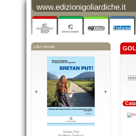
www.edizionigoliardiche.it
Libri novità
GOL
Cata
Adhesiv
Sretan Put!
Pugliese Ginevra