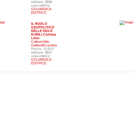
edizione:
2016
20,00 €
casa editrice:
GOLIARDICA
VAI ALLA SCHEDA
EDITRICE
VAI ALLA SCHEDA
IL RUOLO
GEOPOLITICO
DELLE ISOLE
KURILI Cishima
Letto
Colleoni Aldo
Gabbrielli Luciana
Prezzo: 15,00 €
edizione:
2017
casa editrice:
GOLIARDICA
EDITRICE
Guide alla flora - I.Grado (GO), Magredi di Vivaro
ll'infanzia ed incapacità genitoriale
(PN), Ampezzo - Sauris (UD), Monte Coglians (UD)
Russo Massimo
Nimis Pier Luigi Martellos Stefano
15,00 €
45,00 €
VAI ALLA SCHEDA