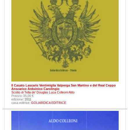
Il Casato Lascaris Ventimiglia Valperga San Martino e del Real Ceppo
Anscarico Arduinico Carolingio
Scotto di Tella de' Douglas Luca
Colleoni Aldo
Prezzo: 35,00 €
edizione:
2011
casa editrice:
GOLIARDICA EDITRICE