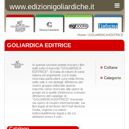
www.edizionigoliardiche.it
Home
/ GOLIARDICA EDITRICE
GOLIARDICA EDITRICE
In questa sezione potete trovare i libri
»
Collane
editi sotto il marchio “GOLIARDICA
EDITRICE”. Si tratta di volumi di varia
natura ed argomenti, cui è stata
»
Categorie
riservata particolare cura nella forma,
nello stile e nei dettagli. All’interno del
nostro gruppo editoriale questo
marchio viene riservato alle opere di
pregio ed a quelle d’interesse comune.
All’interno del catalogo di
“GOLIARDICA EDITRICE” troverete
sia opere di respiro internazionale, sia
libri legati al territorio del Friuli Venezia
Giulia, regione cui siamo
indissolubilmente legati e da cui
abbiamo preso il volo..
Catalogo