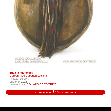
Tuva la misteriosa
Colleoni Aldo
Gabbrielli Luciana
Prezzo: 15,00 €
edizione:
2018
casa editrice:
GOLIARDICA EDITRICE
1
< precedente
2
3
successiva >