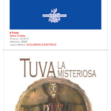
Il Friuli
Selva Orietta
Prezzo: 25,00 €
edizione:
2018
casa editrice:
GOLIARDICA EDITRICE