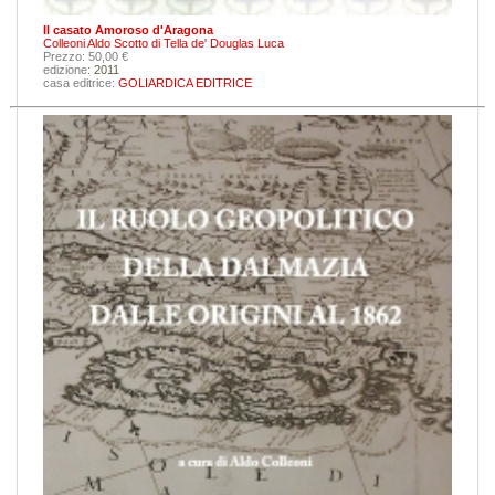
Il casato Amoroso d'Aragona
Colleoni Aldo
Scotto di Tella de' Douglas Luca
Prezzo: 50,00 €
edizione:
2011
casa editrice:
GOLIARDICA EDITRICE