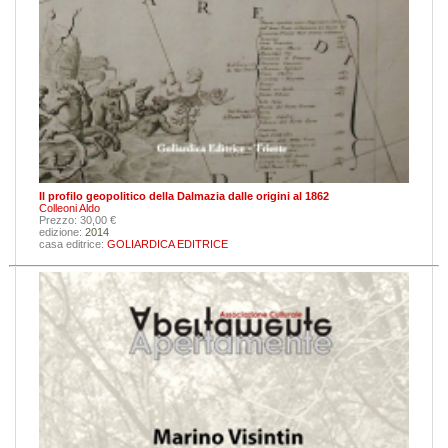
Il profilo geopolitico della Dalmazia dalle origini al 1862
Colleoni Aldo
Prezzo: 30,00 €
edizione:
2014
casa editrice:
GOLIARDICA EDITRICE