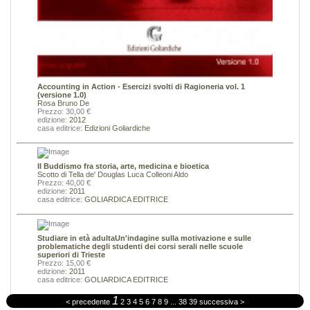
Accounting in Action - Esercizi svolti di Ragioneria vol. 1
(versione 1.0)
Rosa Bruno De
Prezzo: 30,00 €
edizione:
2012
casa editrice:
Edizioni Goliardiche
Il Buddismo fra storia, arte, medicina e bioetica
Scotto di Tella de' Douglas Luca
Colleoni Aldo
Prezzo: 40,00 €
edizione:
2011
casa editrice:
GOLIARDICA EDITRICE
Studiare in età adultaUn'indagine sulla motivazione e sulle
problematiche degli studenti dei corsi serali nelle scuole
superiori di Trieste
Prezzo: 15,00 €
edizione:
2011
casa editrice:
GOLIARDICA EDITRICE
1
< precedente
2
3
4
5
6
7
8
9
...
38
39
successiva >