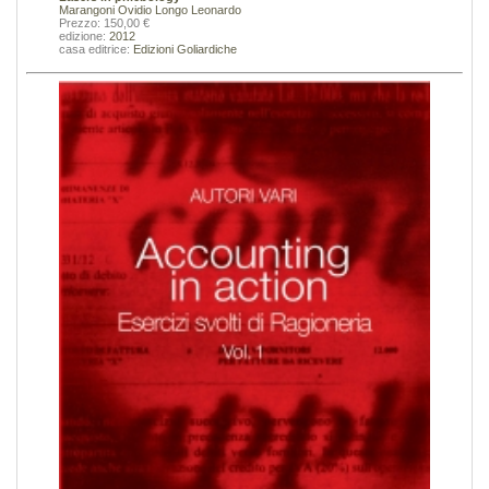
Marangoni Ovidio
Longo Leonardo
Prezzo: 150,00 €
edizione:
2012
casa editrice:
Edizioni Goliardiche