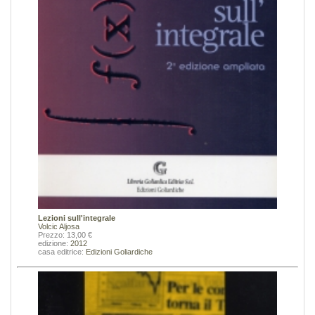
Lezioni sull'integrale
Volcic Aljosa
Prezzo: 13,00 €
edizione:
2012
casa editrice:
Edizioni Goliardiche