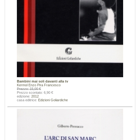
Bambini mai soli davanti alla tv
Kermol Enzo
Pira Francesco
Prezzo: 15,00 €
Prezzo scontato: 6,90 €
edizione:
2012
casa editrice:
Edizioni Goliardiche