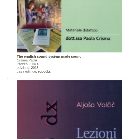
The english sound system made sound
Crisma Paola
Prezzo: 5,00 €
edizione:
2013
casa editrice:
egbooks