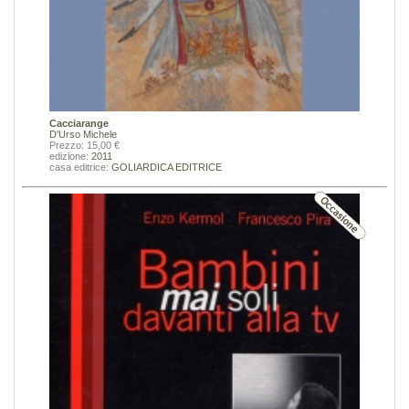
Cacciarange
D'Urso Michele
Prezzo: 15,00 €
edizione:
2011
casa editrice:
GOLIARDICA EDITRICE