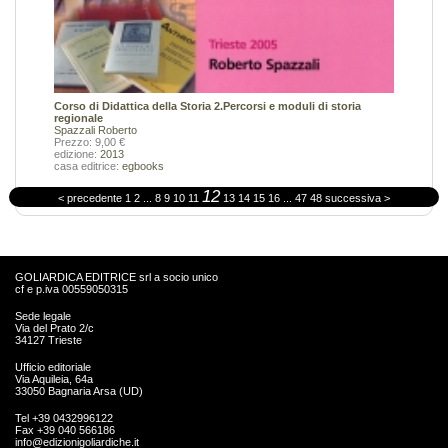
Corso di Didattica della Storia 2.Percorsi e moduli di storia
regionale
Spazzali Roberto
Prezzo: 9,00 €
edizione:
2013
casa editrice:
egbooks
12
< precedente
1
2
...
8
9
10
11
13
14
15
16
...
47
48
successiva >
GOLIARDICA EDITRICE srl a socio unico
cf e p.iva 00559050315
Sede legale
Via del Prato 2/c
34127 Trieste
Ufficio editoriale
Via Aquileia, 64a
33050 Bagnaria Arsa (UD)
Tel +39 0432996122
Fax +39 040 566186
info@edizionigoliardiche.it