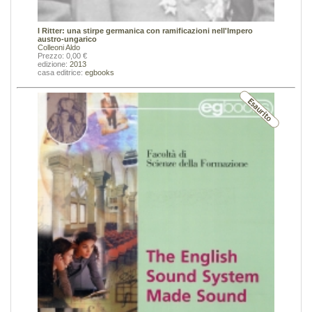
I Ritter: una stirpe germanica con ramificazioni nell'Impero
austro-ungarico
Colleoni Aldo
Prezzo: 0,00 €
edizione:
2013
casa editrice:
egbooks