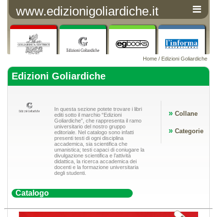
www.edizionigoliardiche.it
Home
/ Edizioni Goliardiche
Edizioni Goliardiche
In questa sezione potete trovare i libri
»
Collane
editi sotto il marchio “Edizioni
Goliardiche”, che rappresenta il ramo
universitario del nostro gruppo
»
Categorie
editoriale. Nel catalogo sono infatti
presenti testi di ogni disciplina
accademica, sia scientifica che
umanistica; testi capaci di coniugare la
divulgazione scientifica e l’attività
didattica, la ricerca accademica dei
docenti e la formazione universitaria
degli studenti.
Catalogo