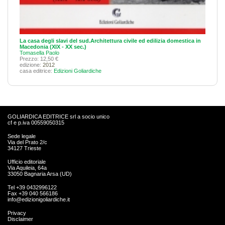
La casa degli slavi del sud.Architettura civile ed edilizia domestica in
Macedonia (XIX - XX sec.)
Tomasella Paolo
Prezzo: 12,50 €
edizione:
2012
casa editrice:
Edizioni Goliardiche
GOLIARDICA EDITRICE srl a socio unico
cf e p.iva 00559050315
Sede legale
Via del Prato 2/c
34127 Trieste
Ufficio editoriale
Via Aquileia, 64a
33050 Bagnaria Arsa (UD)
Tel +39 0432996122
Fax +39 040 566186
info@edizionigoliardiche.it
Privacy
Disclaimer