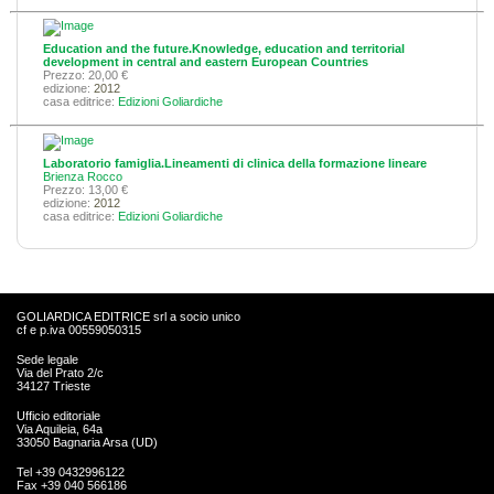
Education and the future.Knowledge, education and territorial
development in central and eastern European Countries
Prezzo: 20,00 €
edizione:
2012
casa editrice:
Edizioni Goliardiche
Laboratorio famiglia.Lineamenti di clinica della formazione lineare
Brienza Rocco
Prezzo: 13,00 €
edizione:
2012
casa editrice:
Edizioni Goliardiche
GOLIARDICA EDITRICE srl a socio unico
cf e p.iva 00559050315
Sede legale
Via del Prato 2/c
34127 Trieste
Ufficio editoriale
Via Aquileia, 64a
33050 Bagnaria Arsa (UD)
Tel +39 0432996122
Fax +39 040 566186