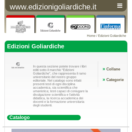
www.edizionigoliardiche.it
Home
/ Edizioni Goliardiche
Edizioni Goliardiche
In questa sezione potete trovare i libri
»
Collane
editi sotto il marchio “Edizioni
Goliardiche”, che rappresenta il ramo
universitario del nostro gruppo
»
Categorie
editoriale. Nel catalogo sono infatti
presenti testi di ogni disciplina
accademica, sia scientifica che
umanistica; testi capaci di coniugare la
divulgazione scientifica e l’attività
didattica, la ricerca accademica dei
docenti e la formazione universitaria
degli studenti.
Catalogo