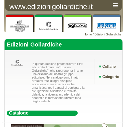
www.edizionigoliardiche.it
Home
/ Edizioni Goliardiche
Edizioni Goliardiche
In questa sezione potete trovare i libri
»
Collane
editi sotto il marchio “Edizioni
Goliardiche”, che rappresenta il ramo
universitario del nostro gruppo
»
Categorie
editoriale. Nel catalogo sono infatti
presenti testi di ogni disciplina
accademica, sia scientifica che
umanistica; testi capaci di coniugare la
divulgazione scientifica e l’attività
didattica, la ricerca accademica dei
docenti e la formazione universitaria
degli studenti.
Catalogo